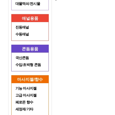
대물먹쇠/전시물
애널용품
진동애널
수동애널
콘돔용품
국산콘돔
수입/초박형 콘돔
마사지젤/향수
기능 마사지젤
고급 마사지젤
페로몬 향수
세정제/기타