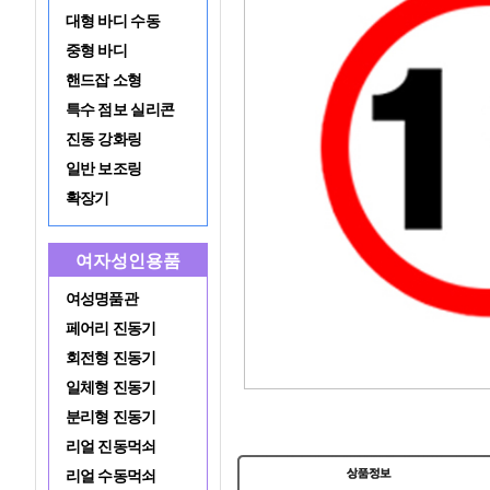
대형 바디 수동
중형 바디
핸드잡 소형
특수 점보 실리콘
진동 강화링
일반 보조링
확장기
여자성인용품
여성명품관
페어리 진동기
회전형 진동기
일체형 진동기
분리형 진동기
리얼 진동먹쇠
리얼 수동먹쇠