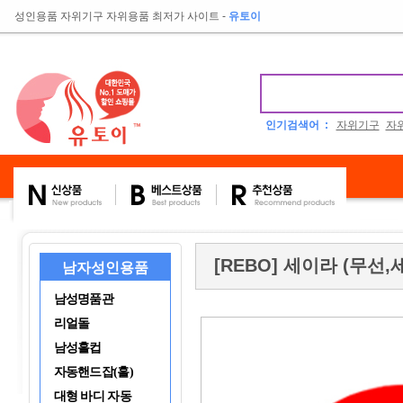
성인용품 자위기구 자위용품 최저가 사이트
-
유토이
인기검색어 :
자위기구
자
[REBO] 세이라 (무선,
남자성인용품
남성명품관
리얼돌
남성홀컵
자동핸드잡(홀)
대형 바디 자동