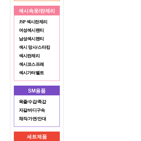
섹시속옷/란제리
JSP 섹시란제리
여성섹시팬티
남성섹시팬티
섹시 망사/스타킹
섹시란제리
섹시코스프레
섹시가터벨트
SM용품
목줄/수갑/족갑
자갈/바디구속
채직/가면/안대
세트제품