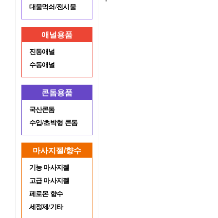
대물먹쇠/전시물
애널용품
진동애널
수동애널
콘돔용품
국산콘돔
수입/초박형 콘돔
마사지젤/향수
기능 마사지젤
고급 마사지젤
페로몬 향수
세정제/기타