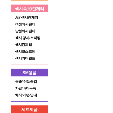
섹시속옷/란제리
JSP 섹시란제리
여성섹시팬티
남성섹시팬티
섹시 망사/스타킹
섹시란제리
섹시코스프레
섹시가터벨트
SM용품
목줄/수갑/족갑
자갈/바디구속
채직/가면/안대
세트제품