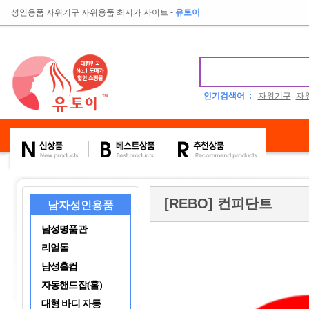
성인용품 자위기구 자위용품 최저가 사이트
-
유토이
인기검색어 :
자위기구
자
[REBO] 컨피단트
남자성인용품
남성명품관
리얼돌
남성홀컵
자동핸드잡(홀)
대형 바디 자동