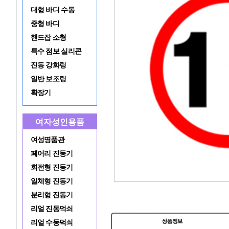
대형 바디 수동
중형 바디
핸드잡 소형
특수 점보 실리콘
진동 강화링
일반 보조링
확장기
여자성인용품
여성명품관
페어리 진동기
회전형 진동기
일체형 진동기
분리형 진동기
리얼 진동먹쇠
리얼 수동먹쇠