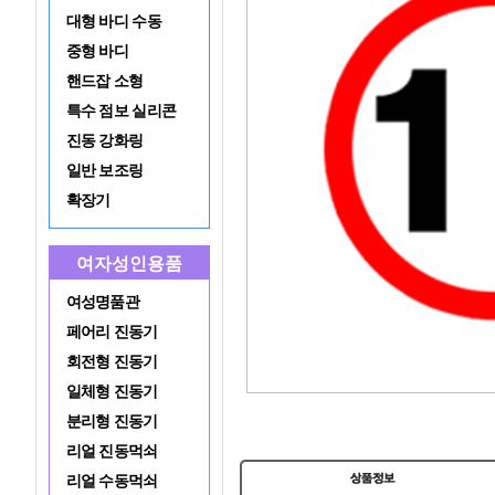
대형 바디 수동
중형 바디
핸드잡 소형
특수 점보 실리콘
진동 강화링
일반 보조링
확장기
여자성인용품
여성명품관
페어리 진동기
회전형 진동기
일체형 진동기
분리형 진동기
리얼 진동먹쇠
리얼 수동먹쇠