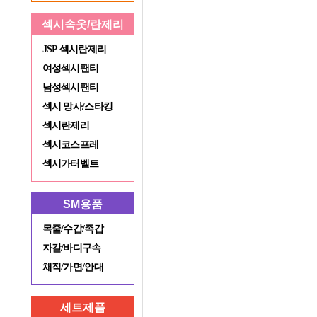
섹시속옷/란제리
JSP 섹시란제리
여성섹시팬티
남성섹시팬티
섹시 망사/스타킹
섹시란제리
섹시코스프레
섹시가터벨트
SM용품
목줄/수갑/족갑
자갈/바디구속
채직/가면/안대
세트제품