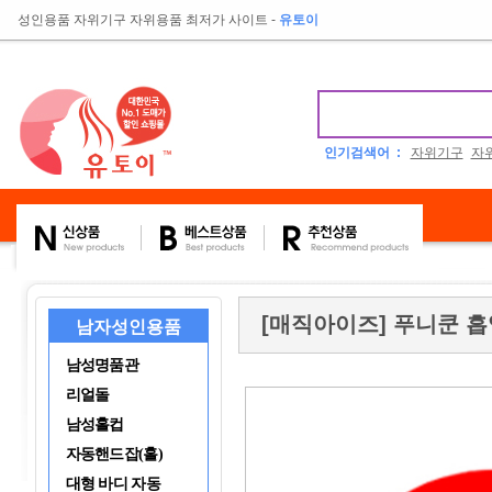
성인용품 자위기구 자위용품 최저가 사이트
-
유토이
인기검색어 :
자위기구
자
[매직아이즈] 푸니쿤 
남자성인용품
남성명품관
리얼돌
남성홀컵
자동핸드잡(홀)
대형 바디 자동