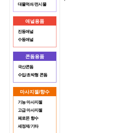
대물먹쇠/전시물
애널용품
진동애널
수동애널
콘돔용품
국산콘돔
수입/초박형 콘돔
마사지젤/향수
기능 마사지젤
고급 마사지젤
페로몬 향수
세정제/기타