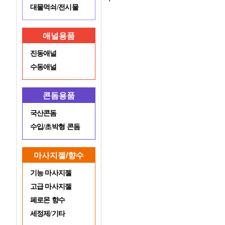
대물먹쇠/전시물
애널용품
진동애널
수동애널
콘돔용품
국산콘돔
수입/초박형 콘돔
마사지젤/향수
기능 마사지젤
고급 마사지젤
페로몬 향수
세정제/기타