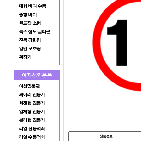
대형 바디 수동
중형 바디
핸드잡 소형
특수 점보 실리콘
진동 강화링
일반 보조링
확장기
여자성인용품
여성명품관
페어리 진동기
회전형 진동기
일체형 진동기
분리형 진동기
리얼 진동먹쇠
리얼 수동먹쇠