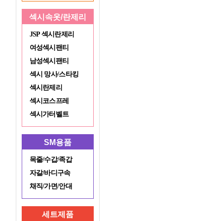
섹시속옷/란제리
JSP 섹시란제리
여성섹시팬티
남성섹시팬티
섹시 망사/스타킹
섹시란제리
섹시코스프레
섹시가터벨트
SM용품
목줄/수갑/족갑
자갈/바디구속
채직/가면/안대
세트제품