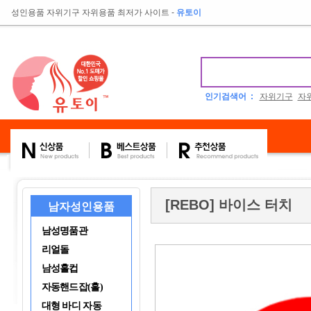
성인용품 자위기구 자위용품 최저가 사이트
-
유토이
인기검색어 :
자위기구
자
[REBO] 바이스 터치
남자성인용품
남성명품관
리얼돌
남성홀컵
자동핸드잡(홀)
대형 바디 자동