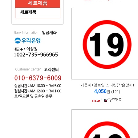
세트제품
세트제품
가운데+옆트임 스타킹(작은망사)
4,050
원 (121)