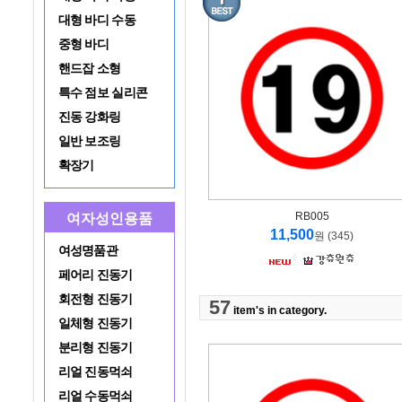
대형 바디 수동
중형 바디
핸드잡 소형
특수 점보 실리콘
진동 강화링
일반 보조링
확장기
RB005
여자성인용품
11,500
원 (345)
여성명품관
페어리 진동기
회전형 진동기
57
item's in category.
일체형 진동기
분리형 진동기
리얼 진동먹쇠
리얼 수동먹쇠