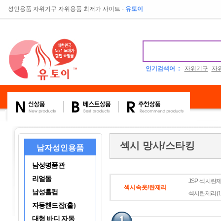
성인용품 자위기구 자위용품 최저가 사이트
-
유토이
인기검색어 :
자위기구
자
섹시 망사/스타킹
남자성인용품
남성명품관
리얼돌
JSP 섹시란제
섹시속옷/란제리
남성홀컵
섹시란제리(1
자동핸드잡(홀)
대형 바디 자동