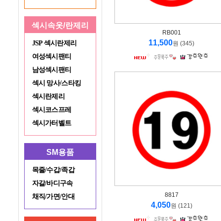
섹시속옷/란제리
RB001
11,500
JSP 섹시란제리
원 (345)
여성섹시팬티
남성섹시팬티
섹시 망사/스타킹
섹시란제리
섹시코스프레
섹시가터벨트
SM용품
목줄/수갑/족갑
자갈/바디구속
8817
채직/가면/안대
4,050
원 (121)