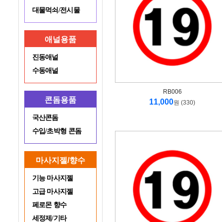
대물먹쇠/전시물
애널용품
진동애널
수동애널
RB006
콘돔용품
11,000
원 (330)
국산콘돔
수입/초박형 콘돔
마사지젤/향수
기능 마사지젤
고급 마사지젤
페로몬 향수
세정제/기타