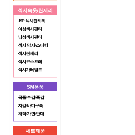
섹시속옷/란제리
JSP 섹시란제리
여성섹시팬티
남성섹시팬티
섹시 망사/스타킹
섹시란제리
섹시코스프레
섹시가터벨트
SM용품
목줄/수갑/족갑
자갈/바디구속
채직/가면/안대
세트제품