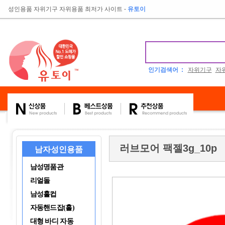
성인용품 자위기구 자위용품 최저가 사이트
-
유토이
인기검색어 :
자위기구
자
러브모어 팩젤3g_10p
남자성인용품
남성명품관
리얼돌
남성홀컵
자동핸드잡(홀)
대형 바디 자동