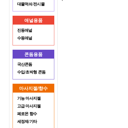
대물먹쇠/전시물
애널용품
진동애널
수동애널
콘돔용품
국산콘돔
수입/초박형 콘돔
마사지젤/향수
기능 마사지젤
고급 마사지젤
페로몬 향수
세정제/기타