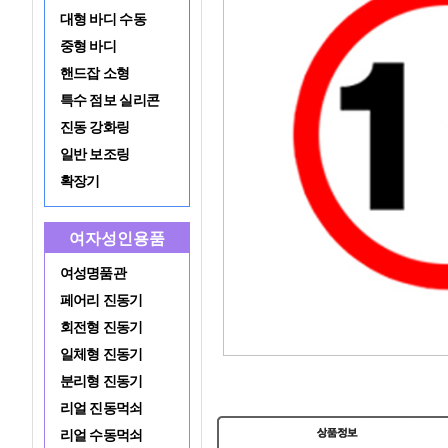
대형 바디 수동
중형 바디
핸드잡 소형
특수 점보 실리콘
진동 강화링
일반 보조링
확장기
여자성인용품
여성명품관
페어리 진동기
회전형 진동기
일체형 진동기
분리형 진동기
리얼 진동먹쇠
리얼 수동먹쇠