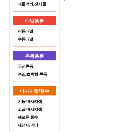
대물먹쇠/전시물
애널용품
진동애널
수동애널
콘돔용품
국산콘돔
수입/초박형 콘돔
마사지젤/향수
기능 마사지젤
고급 마사지젤
페로몬 향수
세정제/기타