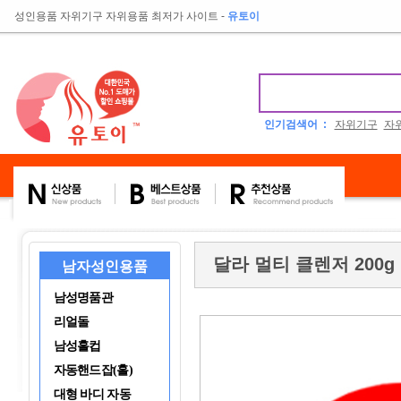
성인용품 자위기구 자위용품 최저가 사이트
-
유토이
인기검색어 :
자위기구
자
달라 멀티 클렌저 200g
남자성인용품
남성명품관
리얼돌
남성홀컵
자동핸드잡(홀)
대형 바디 자동