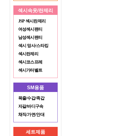
섹시속옷/란제리
JSP 섹시란제리
여성섹시팬티
남성섹시팬티
섹시 망사/스타킹
섹시란제리
섹시코스프레
섹시가터벨트
SM용품
목줄/수갑/족갑
자갈/바디구속
채직/가면/안대
세트제품