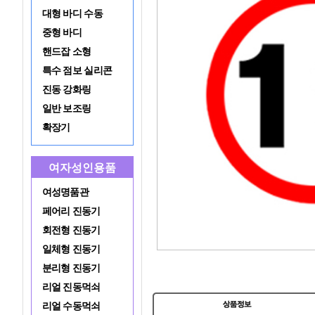
대형 바디 수동
중형 바디
핸드잡 소형
특수 점보 실리콘
진동 강화링
일반 보조링
확장기
여자성인용품
여성명품관
페어리 진동기
회전형 진동기
일체형 진동기
분리형 진동기
리얼 진동먹쇠
리얼 수동먹쇠