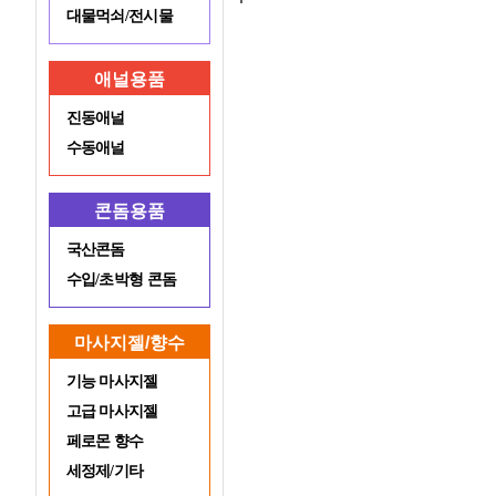
대물먹쇠/전시물
애널용품
진동애널
수동애널
콘돔용품
국산콘돔
수입/초박형 콘돔
마사지젤/향수
기능 마사지젤
고급 마사지젤
페로몬 향수
세정제/기타