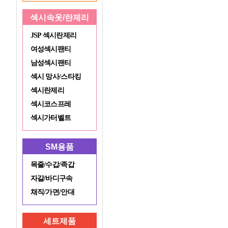
섹시속옷/란제리
JSP 섹시란제리
여성섹시팬티
남성섹시팬티
섹시 망사/스타킹
섹시란제리
섹시코스프레
섹시가터벨트
SM용품
목줄/수갑/족갑
자갈/바디구속
채직/가면/안대
세트제품