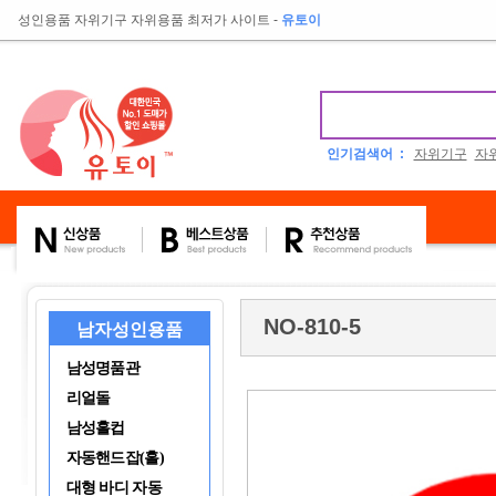
성인용품 자위기구 자위용품 최저가 사이트
-
유토이
인기검색어 :
자위기구
자
NO-810-5
남자성인용품
남성명품관
리얼돌
남성홀컵
자동핸드잡(홀)
대형 바디 자동