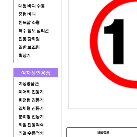
대형 바디 수동
중형 바디
핸드잡 소형
특수 점보 실리콘
진동 강화링
일반 보조링
확장기
여자성인용품
여성명품관
페어리 진동기
회전형 진동기
일체형 진동기
분리형 진동기
리얼 진동먹쇠
리얼 수동먹쇠