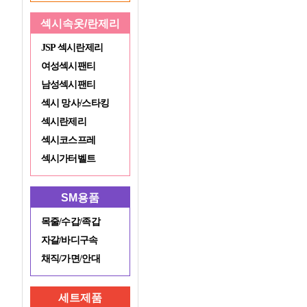
섹시속옷/란제리
JSP 섹시란제리
여성섹시팬티
남성섹시팬티
섹시 망사/스타킹
섹시란제리
섹시코스프레
섹시가터벨트
SM용품
목줄/수갑/족갑
자갈/바디구속
채직/가면/안대
세트제품