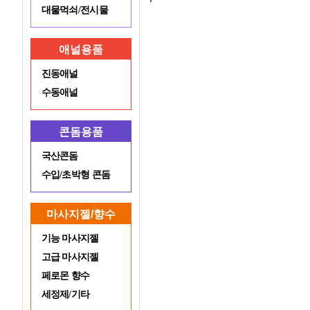
대물먹쇠/전시물
애널용품
진동애널
수동애널
콘돔용품
국산콘돔
수입/초박형 콘돔
마사지젤/향수
기능 마사지젤
고급 마사지젤
페로몬 향수
세정제/기타