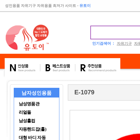
성인용품 자위기구 자위용품 최저가 사이트
-
유토이
인기검색어 :
자위기구
자
E-1079
남자성인용품
남성명품관
리얼돌
남성홀컵
자동핸드잡(홀)
대형 바디 자동