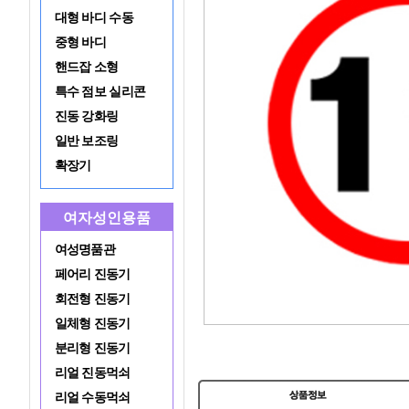
대형 바디 수동
중형 바디
핸드잡 소형
특수 점보 실리콘
진동 강화링
일반 보조링
확장기
여자성인용품
여성명품관
페어리 진동기
회전형 진동기
일체형 진동기
분리형 진동기
리얼 진동먹쇠
리얼 수동먹쇠