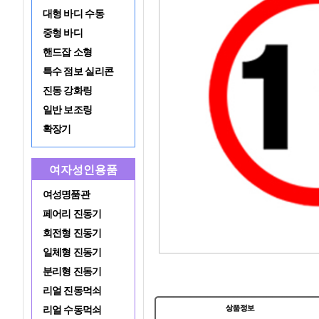
대형 바디 수동
중형 바디
핸드잡 소형
특수 점보 실리콘
진동 강화링
일반 보조링
확장기
여자성인용품
여성명품관
페어리 진동기
회전형 진동기
일체형 진동기
분리형 진동기
리얼 진동먹쇠
리얼 수동먹쇠