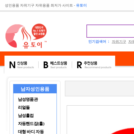
성인용품 자위기구 자위용품 최저가 사이트
-
유토이
인기검색어 :
자위기구
자
남자성인용품
남성명품관
리얼돌
남성홀컵
자동핸드잡(홀)
대형 바디 자동