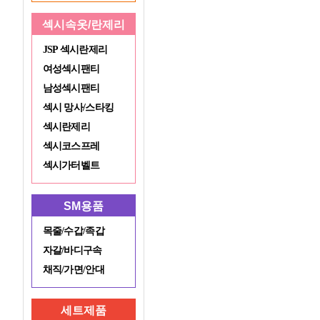
섹시속옷/란제리
JSP 섹시란제리
여성섹시팬티
남성섹시팬티
섹시 망사/스타킹
섹시란제리
섹시코스프레
섹시가터벨트
SM용품
목줄/수갑/족갑
자갈/바디구속
채직/가면/안대
세트제품