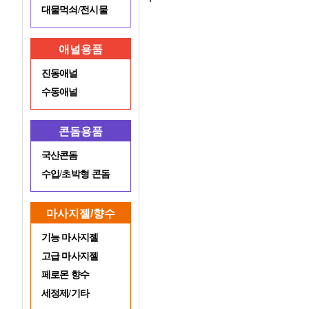
대물먹쇠/전시물
애널용품
진동애널
수동애널
콘돔용품
국산콘돔
수입/초박형 콘돔
마사지젤/향수
기능 마사지젤
고급 마사지젤
페로몬 향수
세정제/기타