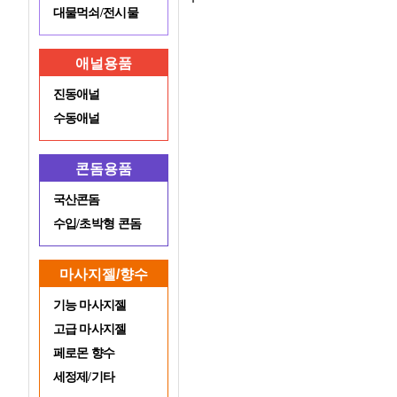
대물먹쇠/전시물
애널용품
진동애널
수동애널
콘돔용품
국산콘돔
수입/초박형 콘돔
마사지젤/향수
기능 마사지젤
고급 마사지젤
페로몬 향수
세정제/기타