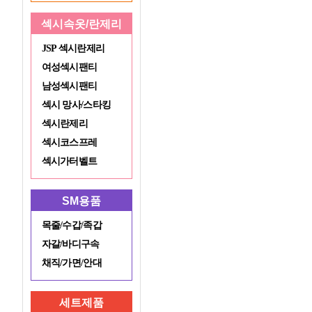
섹시속옷/란제리
JSP 섹시란제리
여성섹시팬티
남성섹시팬티
섹시 망사/스타킹
섹시란제리
섹시코스프레
섹시가터벨트
SM용품
목줄/수갑/족갑
자갈/바디구속
채직/가면/안대
세트제품