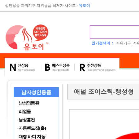
성인용품 자위기구 자위용품 최저가 사이트
-
유토이
인기검색어 :
자위기구
자
애널 조이스틱-행성형
남자성인용품
남성명품관
리얼돌
남성홀컵
자동핸드잡(홀)
대형 바디 자동