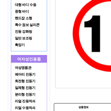
대형 바디 수동
중형 바디
핸드잡 소형
특수 점보 실리콘
진동 강화링
일반 보조링
확장기
여자성인용품
여성명품관
페어리 진동기
회전형 진동기
일체형 진동기
분리형 진동기
리얼 진동먹쇠
리얼 수동먹쇠