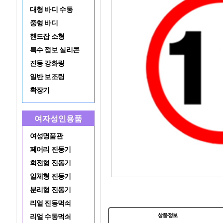
대형 바디 수동
중형 바디
핸드잡 소형
특수 점보 실리콘
진동 강화링
일반 보조링
확장기
여자성인용품
여성명품관
페어리 진동기
회전형 진동기
일체형 진동기
분리형 진동기
리얼 진동먹쇠
리얼 수동먹쇠