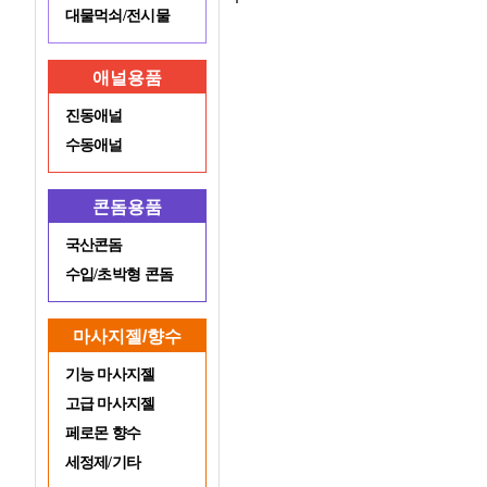
대물먹쇠/전시물
애널용품
진동애널
수동애널
콘돔용품
국산콘돔
수입/초박형 콘돔
마사지젤/향수
기능 마사지젤
고급 마사지젤
페로몬 향수
세정제/기타