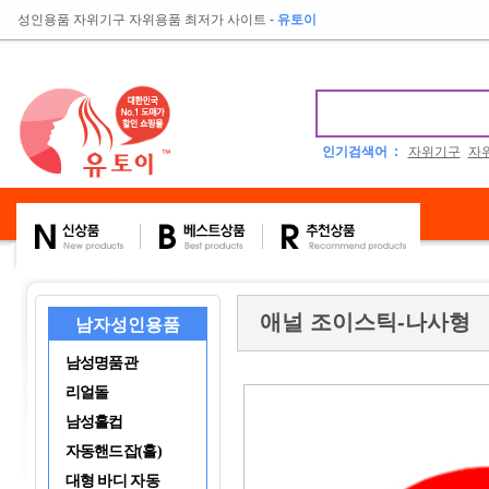
성인용품 자위기구 자위용품 최저가 사이트
-
유토이
인기검색어 :
자위기구
자
애널 조이스틱-나사형
남자성인용품
남성명품관
리얼돌
남성홀컵
자동핸드잡(홀)
대형 바디 자동