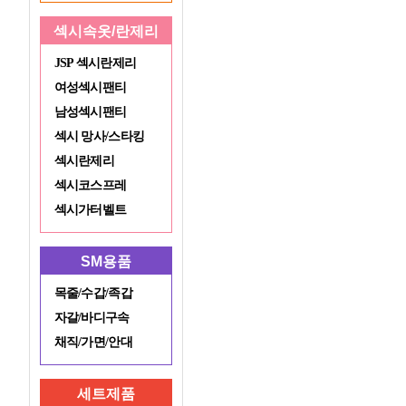
섹시속옷/란제리
JSP 섹시란제리
여성섹시팬티
남성섹시팬티
섹시 망사/스타킹
섹시란제리
섹시코스프레
섹시가터벨트
SM용품
목줄/수갑/족갑
자갈/바디구속
채직/가면/안대
세트제품