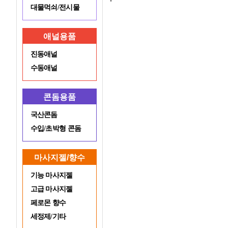
대물먹쇠/전시물
애널용품
진동애널
수동애널
콘돔용품
국산콘돔
수입/초박형 콘돔
마사지젤/향수
기능 마사지젤
고급 마사지젤
페로몬 향수
세정제/기타