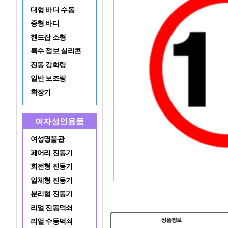
대형 바디 수동
중형 바디
핸드잡 소형
특수 점보 실리콘
진동 강화링
일반 보조링
확장기
여자성인용품
여성명품관
페어리 진동기
회전형 진동기
일체형 진동기
분리형 진동기
리얼 진동먹쇠
리얼 수동먹쇠