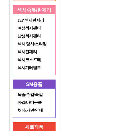
섹시속옷/란제리
JSP 섹시란제리
여성섹시팬티
남성섹시팬티
섹시 망사/스타킹
섹시란제리
섹시코스프레
섹시가터벨트
SM용품
목줄/수갑/족갑
자갈/바디구속
채직/가면/안대
세트제품