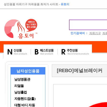
성인용품 자위기구 자위용품 최저가 사이트
-
유토이
인기검색어 :
자위기구
자
[REBO]에널브레이커
남자성인용품
남성명품관
리얼돌
남성홀컵
자동핸드잡(홀)
대형 바디 자동