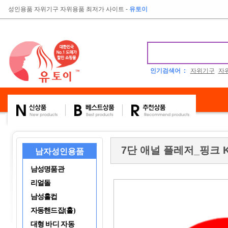
성인용품 자위기구 자위용품 최저가 사이트
-
유토이
인기검색어 :
자위기구
자
7단 애널 플레저_핑크 
남자성인용품
남성명품관
리얼돌
남성홀컵
자동핸드잡(홀)
대형 바디 자동