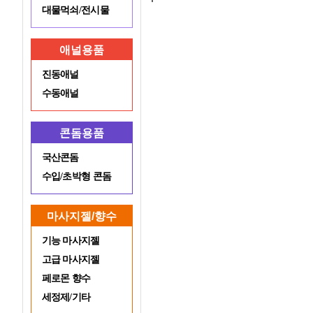
대물먹쇠/전시물
애널용품
진동애널
수동애널
콘돔용품
국산콘돔
수입/초박형 콘돔
마사지젤/향수
기능 마사지젤
고급 마사지젤
페로몬 향수
세정제/기타