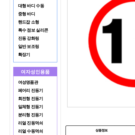
대형 바디 수동
중형 바디
핸드잡 소형
특수 점보 실리콘
진동 강화링
일반 보조링
확장기
여자성인용품
여성명품관
페어리 진동기
회전형 진동기
일체형 진동기
분리형 진동기
리얼 진동먹쇠
리얼 수동먹쇠