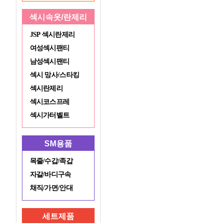
섹시속옷/란제리
JSP 섹시란제리
여성섹시팬티
남성섹시팬티
섹시 망사/스타킹
섹시란제리
섹시코스프레
섹시가터벨트
SM용품
목줄/수갑/족갑
자갈/바디구속
채직/가면/안대
세트제품