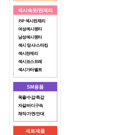
섹시속옷/란제리
JSP 섹시란제리
여성섹시팬티
남성섹시팬티
섹시 망사/스타킹
섹시란제리
섹시코스프레
섹시가터벨트
SM용품
목줄/수갑/족갑
자갈/바디구속
채직/가면/안대
세트제품