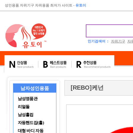
성인용품 자위기구 자위용품 최저가 사이트
-
유토이
인기검색어 :
자위기구
자
[REBO]케넌
남자성인용품
남성명품관
리얼돌
남성홀컵
자동핸드잡(홀)
대형 바디 자동