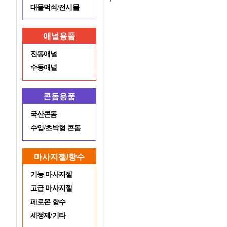
대물먹쇠/전시물
애널용품
진동애널
수동애널
콘돔용품
국산콘돔
수입/초박형 콘돔
마사지젤/향수
기능 마사지젤
고급 마사지젤
페로몬 향수
세정제/기타