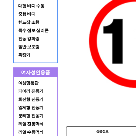
대형 바디 수동
중형 바디
핸드잡 소형
특수 점보 실리콘
진동 강화링
일반 보조링
확장기
여자성인용품
여성명품관
페어리 진동기
회전형 진동기
일체형 진동기
분리형 진동기
리얼 진동먹쇠
리얼 수동먹쇠