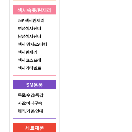
섹시속옷/란제리
JSP 섹시란제리
여성섹시팬티
남성섹시팬티
섹시 망사/스타킹
섹시란제리
섹시코스프레
섹시가터벨트
SM용품
목줄/수갑/족갑
자갈/바디구속
채직/가면/안대
세트제품