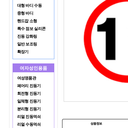
대형 바디 수동
중형 바디
핸드잡 소형
특수 점보 실리콘
진동 강화링
일반 보조링
확장기
여자성인용품
여성명품관
페어리 진동기
회전형 진동기
일체형 진동기
분리형 진동기
리얼 진동먹쇠
리얼 수동먹쇠