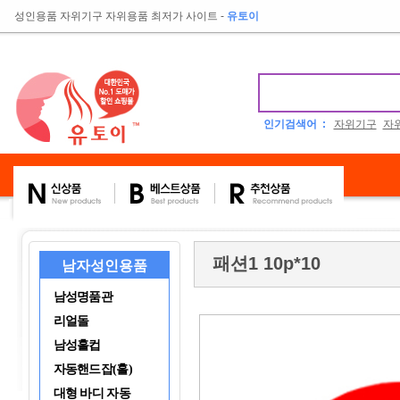
성인용품 자위기구 자위용품 최저가 사이트
-
유토이
인기검색어 :
자위기구
자
패션1 10p*10
남자성인용품
남성명품관
리얼돌
남성홀컵
자동핸드잡(홀)
대형 바디 자동