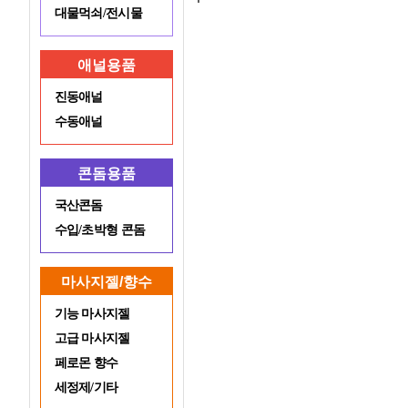
대물먹쇠/전시물
애널용품
진동애널
수동애널
콘돔용품
국산콘돔
수입/초박형 콘돔
마사지젤/향수
기능 마사지젤
고급 마사지젤
페로몬 향수
세정제/기타