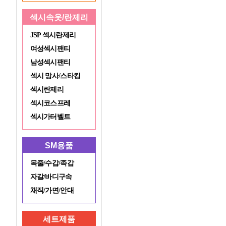
섹시속옷/란제리
JSP 섹시란제리
여성섹시팬티
남성섹시팬티
섹시 망사/스타킹
섹시란제리
섹시코스프레
섹시가터벨트
SM용품
목줄/수갑/족갑
자갈/바디구속
채직/가면/안대
세트제품