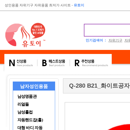
성인용품 자위기구 자위용품 최저가 사이트
-
유토이
인기검색어 :
자위기구
자
Q-280 B21_화이트공
남자성인용품
남성명품관
리얼돌
남성홀컵
자동핸드잡(홀)
대형 바디 자동