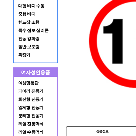
대형 바디 수동
중형 바디
핸드잡 소형
특수 점보 실리콘
진동 강화링
일반 보조링
확장기
여자성인용품
여성명품관
페어리 진동기
회전형 진동기
일체형 진동기
분리형 진동기
리얼 진동먹쇠
리얼 수동먹쇠