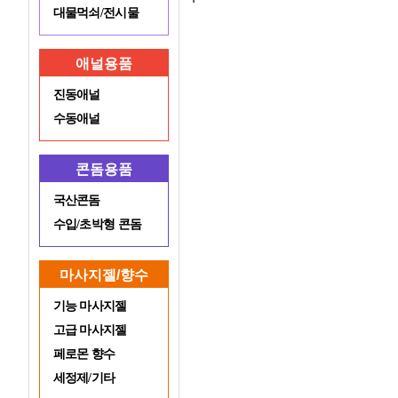
대물먹쇠/전시물
애널용품
진동애널
수동애널
콘돔용품
국산콘돔
수입/초박형 콘돔
마사지젤/향수
기능 마사지젤
고급 마사지젤
페로몬 향수
세정제/기타