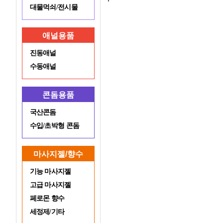
대물먹쇠/전시물
애널용품
진동애널
수동애널
콘돔용품
국산콘돔
수입/초박형 콘돔
마사지젤/향수
기능 마사지젤
고급 마사지젤
페로몬 향수
세정제/기타