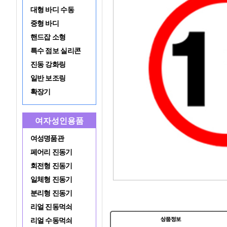
대형 바디 수동
중형 바디
핸드잡 소형
특수 점보 실리콘
진동 강화링
일반 보조링
확장기
여자성인용품
여성명품관
페어리 진동기
회전형 진동기
일체형 진동기
분리형 진동기
리얼 진동먹쇠
리얼 수동먹쇠