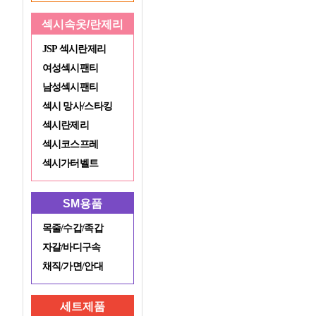
섹시속옷/란제리
JSP 섹시란제리
여성섹시팬티
남성섹시팬티
섹시 망사/스타킹
섹시란제리
섹시코스프레
섹시가터벨트
SM용품
목줄/수갑/족갑
자갈/바디구속
채직/가면/안대
세트제품