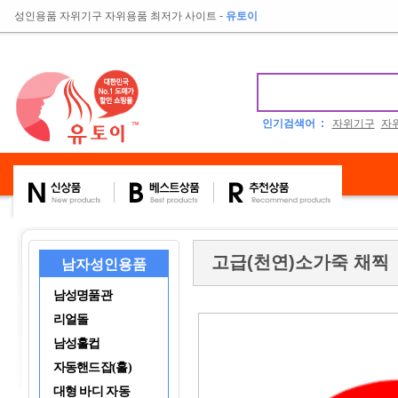
성인용품 자위기구 자위용품 최저가 사이트
-
유토이
인기검색어 :
자위기구
자
고급(천연)소가죽 채찍
남자성인용품
남성명품관
리얼돌
남성홀컵
자동핸드잡(홀)
대형 바디 자동