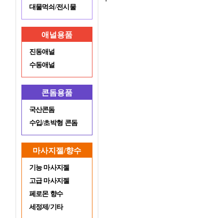
대물먹쇠/전시물
애널용품
진동애널
수동애널
콘돔용품
국산콘돔
수입/초박형 콘돔
마사지젤/향수
기능 마사지젤
고급 마사지젤
페로몬 향수
세정제/기타