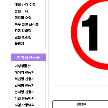
대형 바디 수동
중형 바디
핸드잡 소형
특수 점보 실리콘
진동 강화링
일반 보조링
확장기
여자성인용품
여성명품관
페어리 진동기
회전형 진동기
일체형 진동기
분리형 진동기
리얼 진동먹쇠
리얼 수동먹쇠