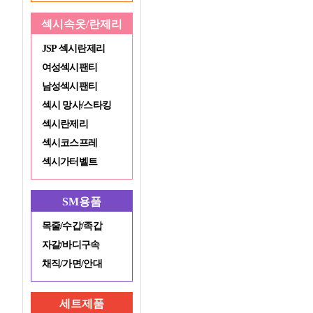
섹시속옷/란제리
JSP 섹시란제리
여성섹시팬티
남성섹시팬티
섹시 망사/스타킹
섹시란제리
섹시코스프레
섹시가터벨트
SM용품
목줄/수갑/족갑
자갈/바디구속
채직/가면/안대
세트제품