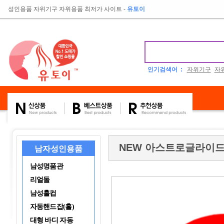
성인용품 자위기구 자위용품 최저가 사이트
-
유토이
인기검색어 :
자위기구
자
NEW 아스트로글라이드
남자성인용품
남성명품관
리얼돌
남성홀컵
자동핸드잡(홀)
대형 바디 자동