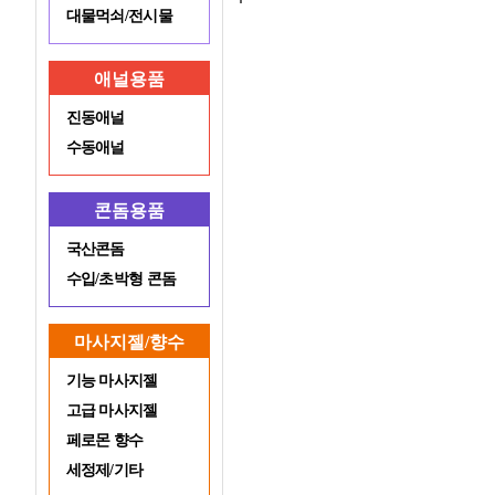
대물먹쇠/전시물
애널용품
진동애널
수동애널
콘돔용품
국산콘돔
수입/초박형 콘돔
마사지젤/향수
기능 마사지젤
고급 마사지젤
페로몬 향수
세정제/기타