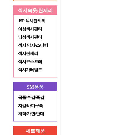
섹시속옷/란제리
JSP 섹시란제리
여성섹시팬티
남성섹시팬티
섹시 망사/스타킹
섹시란제리
섹시코스프레
섹시가터벨트
SM용품
목줄/수갑/족갑
자갈/바디구속
채직/가면/안대
세트제품