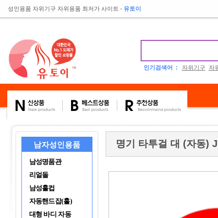
성인용품 자위기구 자위용품 최저가 사이트
-
유토이
인기검색어 :
자위기구
자
명기 타투걸 대 (자동) J
남자성인용품
남성명품관
리얼돌
남성홀컵
자동핸드잡(홀)
대형 바디 자동