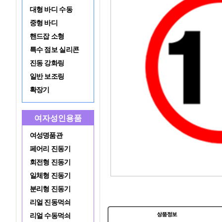
대형 바디 수동
중형 바디
핸드잡 소형
특수 점보 실리콘
진동 강화링
일반 보조링
확장기
여자성인용품
여성명품관
페어리 진동기
회전형 진동기
일체형 진동기
분리형 진동기
리얼 진동먹쇠
리얼 수동먹쇠