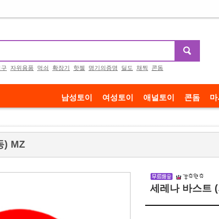
기구
자위용품
먹쇠
확장기
핫젤
명기의증명
딜도
채찍
콘돔
남성토이
여성토이
애널토이
콘돔
마
) MZ
세레나 바스트 (