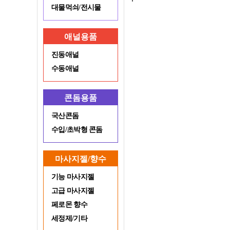
대물먹쇠/전시물
애널용품
진동애널
수동애널
콘돔용품
국산콘돔
수입/초박형 콘돔
마사지젤/향수
기능 마사지젤
고급 마사지젤
페로몬 향수
세정제/기타