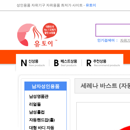
성인용품 자위기구 자위용품 최저가 사이트
-
유토이
인기검색어 :
자위
세레나 바스트 (자동
남자성인용품
남성명품관
리얼돌
남성홀컵
자동핸드잡(홀)
대형 바디 자동