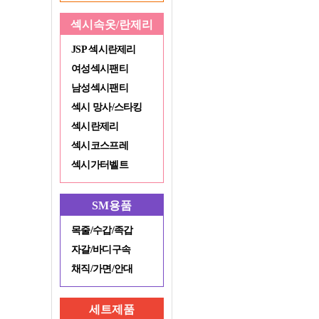
섹시속옷/란제리
JSP 섹시란제리
여성섹시팬티
남성섹시팬티
섹시 망사/스타킹
섹시란제리
섹시코스프레
섹시가터벨트
SM용품
목줄/수갑/족갑
자갈/바디구속
채직/가면/안대
세트제품