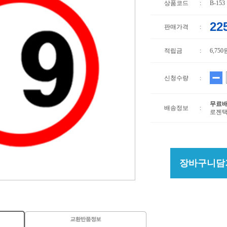
상품코드
:
B-153
22
판매가격
:
적립금
:
6,750
신청수량
:
무료
배송정보
:
로젠택