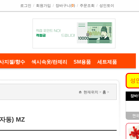
로그인
/
회원가입
/
장바구니(
0
)
/
주문조회
/
성인토이
사지젤/향수
섹시속옷/란제리
SM용품
세트제품
성
현재위치 >
홈
>
장바
자동) MZ