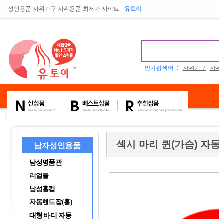
성인용품 자위기구 자위용품 최저가 사이트
-
유토이
인기검색어 :
자위기구
자
섹시 마리 퀸(가슴) 자동
남자성인용품
남성명품관
리얼돌
남성홀컵
자동핸드잡(홀)
대형 바디 자동