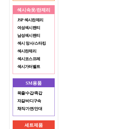
섹시속옷/란제리
JSP 섹시란제리
여성섹시팬티
남성섹시팬티
섹시 망사/스타킹
섹시란제리
섹시코스프레
섹시가터벨트
SM용품
목줄/수갑/족갑
자갈/바디구속
채직/가면/안대
세트제품