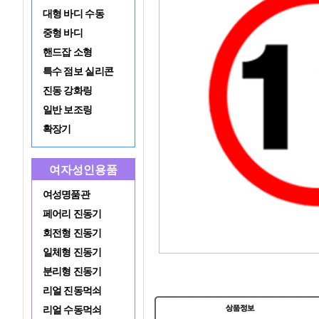
대형 바디 수동
중형 바디
핸드잡 소형
특수 점보 실리콘
진동 강화링
일반 보조링
확장기
여자성인용품
여성명품관
페어리 진동기
회전형 진동기
일체형 진동기
분리형 진동기
리얼 진동먹쇠
리얼 수동먹쇠