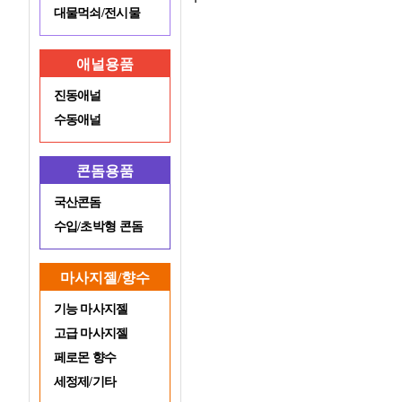
대물먹쇠/전시물
애널용품
진동애널
수동애널
콘돔용품
국산콘돔
수입/초박형 콘돔
마사지젤/향수
기능 마사지젤
고급 마사지젤
페로몬 향수
세정제/기타