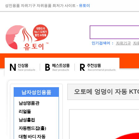
성인용품 자위기구 자위용품 최저가 사이트
-
유토이
인기검색어 :
자위기구
자
오토메 엉덩이 자동 KT
남자성인용품
남성명품관
리얼돌
남성홀컵
자동핸드잡(홀)
대형 바디 자동