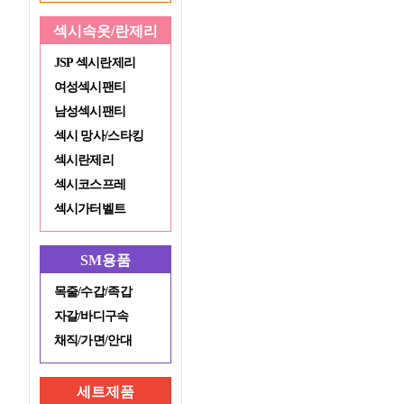
섹시속옷/란제리
JSP 섹시란제리
여성섹시팬티
남성섹시팬티
섹시 망사/스타킹
섹시란제리
섹시코스프레
섹시가터벨트
SM용품
목줄/수갑/족갑
자갈/바디구속
채직/가면/안대
세트제품