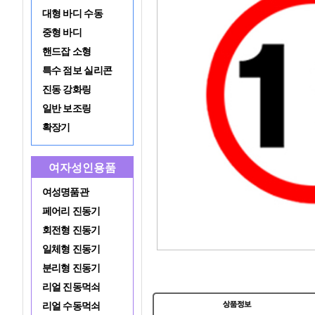
대형 바디 수동
중형 바디
핸드잡 소형
특수 점보 실리콘
진동 강화링
일반 보조링
확장기
여자성인용품
여성명품관
페어리 진동기
회전형 진동기
일체형 진동기
분리형 진동기
리얼 진동먹쇠
리얼 수동먹쇠