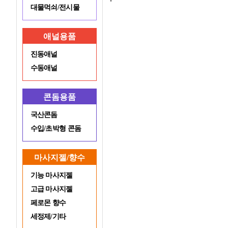
대물먹쇠/전시물
애널용품
진동애널
수동애널
콘돔용품
국산콘돔
수입/초박형 콘돔
마사지젤/향수
기능 마사지젤
고급 마사지젤
페로몬 향수
세정제/기타