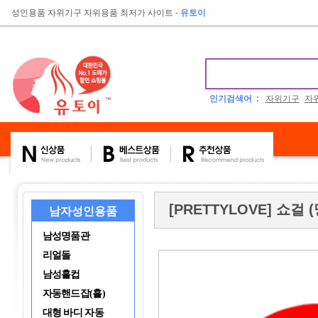
성인용품 자위기구 자위용품 최저가 사이트
-
유토이
인기검색어 :
자위기구
자
[PRETTYLOVE] 쇼걸
남자성인용품
남성명품관
리얼돌
남성홀컵
자동핸드잡(홀)
대형 바디 자동