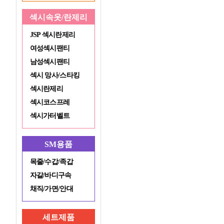
섹시속옷/란제리
JSP 섹시란제리
여성섹시팬티
남성섹시팬티
섹시 망사/스타킹
섹시란제리
섹시코스프레
섹시가터벨트
SM용품
목줄/수갑/족갑
자갈/바디구속
채직/가면/안대
세트제품