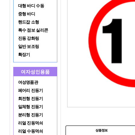
대형 바디 수동
중형 바디
핸드잡 소형
특수 점보 실리콘
진동 강화링
일반 보조링
확장기
여자성인용품
여성명품관
페어리 진동기
회전형 진동기
일체형 진동기
분리형 진동기
리얼 진동먹쇠
리얼 수동먹쇠