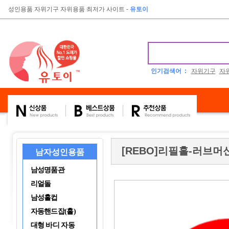
성인용품 자위기구 자위용품 최저가 사이트
-
유토이
인기검색어 :
자위기구
자
[REBO]리필홀-러브머신
남자성인용품
남성명품관
리얼돌
남성홀컵
자동핸드잡(홀)
대형 바디 자동