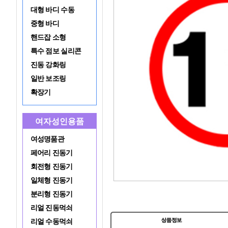
대형 바디 수동
중형 바디
핸드잡 소형
특수 점보 실리콘
진동 강화링
일반 보조링
확장기
여자성인용품
여성명품관
페어리 진동기
회전형 진동기
일체형 진동기
분리형 진동기
리얼 진동먹쇠
리얼 수동먹쇠