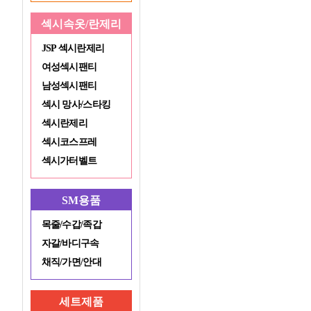
섹시속옷/란제리
JSP 섹시란제리
여성섹시팬티
남성섹시팬티
섹시 망사/스타킹
섹시란제리
섹시코스프레
섹시가터벨트
SM용품
목줄/수갑/족갑
자갈/바디구속
채직/가면/안대
세트제품