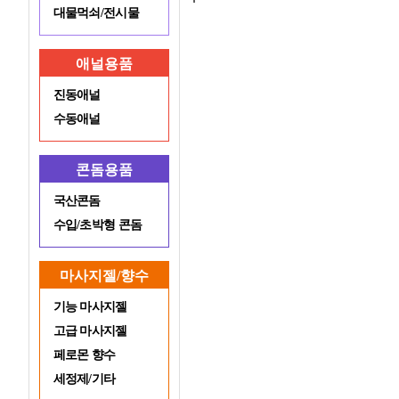
대물먹쇠/전시물
애널용품
진동애널
수동애널
콘돔용품
국산콘돔
수입/초박형 콘돔
마사지젤/향수
기능 마사지젤
고급 마사지젤
페로몬 향수
세정제/기타