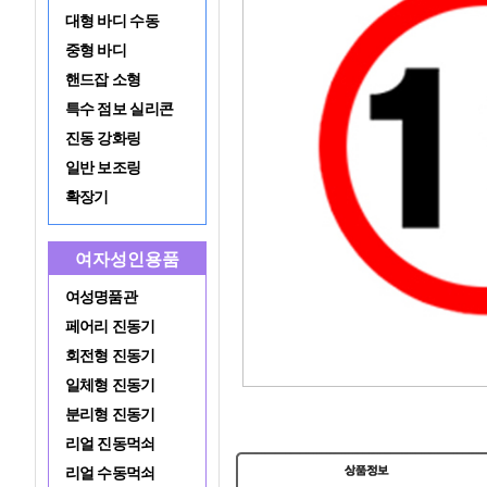
대형 바디 수동
중형 바디
핸드잡 소형
특수 점보 실리콘
진동 강화링
일반 보조링
확장기
여자성인용품
여성명품관
페어리 진동기
회전형 진동기
일체형 진동기
분리형 진동기
리얼 진동먹쇠
리얼 수동먹쇠