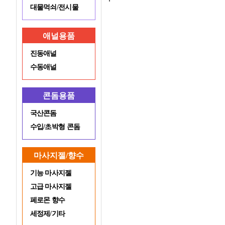
대물먹쇠/전시물
애널용품
진동애널
수동애널
콘돔용품
국산콘돔
수입/초박형 콘돔
마사지젤/향수
기능 마사지젤
고급 마사지젤
페로몬 향수
세정제/기타