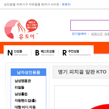
성인용품 자위기구 자위용품 최저가 사이트
-
유토이
인기검색어 :
자위기구
자
명기 피치걸 앞판 KTO
남자성인용품
남성명품관
리얼돌
남성홀컵
자동핸드잡(홀)
대형 바디 자동