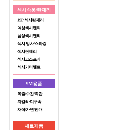
섹시속옷/란제리
JSP 섹시란제리
여성섹시팬티
남성섹시팬티
섹시 망사/스타킹
섹시란제리
섹시코스프레
섹시가터벨트
SM용품
목줄/수갑/족갑
자갈/바디구속
채직/가면/안대
세트제품