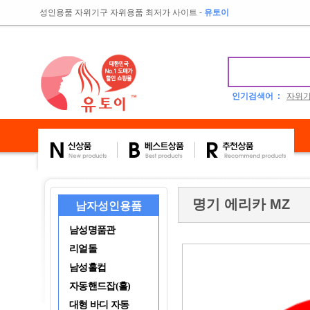
성인용품 자위기구 자위용품 최저가 사이트
-
유토이
인기검색어 :
자위
명기 에리카 MZ
남자성인용품
남성명품관
리얼돌
남성홀컵
자동핸드잡(홀)
대형 바디 자동