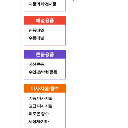
대물먹쇠/전시물
애널용품
진동애널
수동애널
콘돔용품
국산콘돔
수입/초박형 콘돔
마사지젤/향수
기능 마사지젤
고급 마사지젤
페로몬 향수
세정제/기타