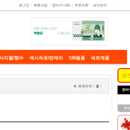
로그인
/
회원가입
/
장바구니(
0
)
/
주문조회
/
성인토이
사지젤/향수
섹시속옷/란제리
SM용품
세트제품
성
현재위치 >
홈
>
장바