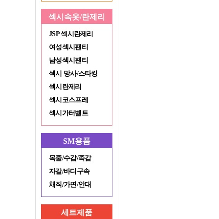
섹시속옷/란제리
JSP 섹시란제리
여성섹시팬티
남성섹시팬티
섹시 망사/스타킹
섹시란제리
섹시코스프레
섹시가터벨트
SM용품
목줄/수갑/족갑
자갈/바디구속
채직/가면/안대
세트제품