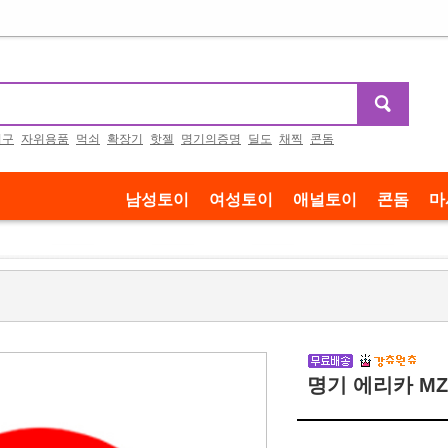
기구
자위용품
먹쇠
확장기
핫젤
명기의증명
딜도
채찍
콘돔
남성토이
여성토이
애널토이
콘돔
마
명기 에리카 MZ