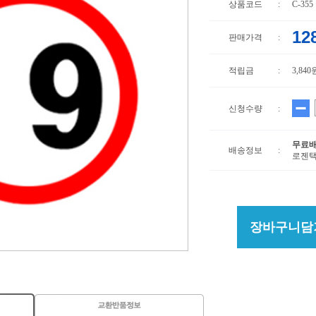
상품코드
:
C-355
12
판매가격
:
적립금
:
3,840
신청수량
:
무료
배송정보
:
로젠택