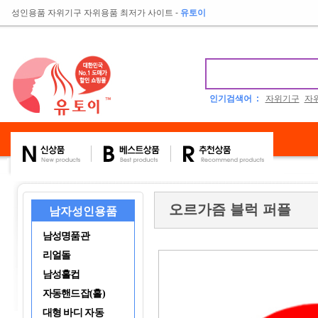
성인용품 자위기구 자위용품 최저가 사이트
-
유토이
인기검색어 :
자위기구
자
오르가즘 블럭 퍼플
남자성인용품
남성명품관
리얼돌
남성홀컵
자동핸드잡(홀)
대형 바디 자동