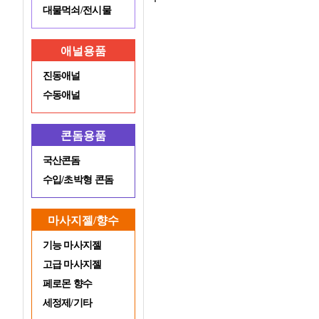
대물먹쇠/전시물
애널용품
진동애널
수동애널
콘돔용품
국산콘돔
수입/초박형 콘돔
마사지젤/향수
기능 마사지젤
고급 마사지젤
페로몬 향수
세정제/기타