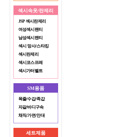
섹시속옷/란제리
JSP 섹시란제리
여성섹시팬티
남성섹시팬티
섹시 망사/스타킹
섹시란제리
섹시코스프레
섹시가터벨트
SM용품
목줄/수갑/족갑
자갈/바디구속
채직/가면/안대
세트제품