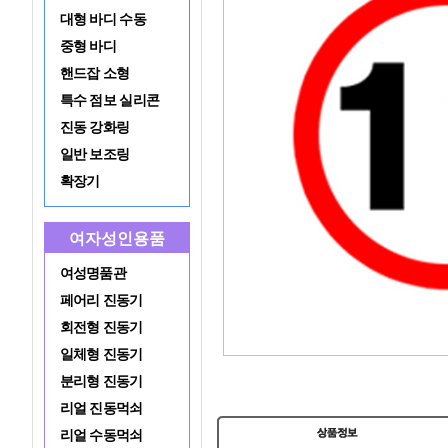
대형 바디 수동
중형 바디
핸드잡 소형
특수 점보 실리콘
진동 강화링
일반 보조링
확장기
여자성인용품
여성명품관
페어리 진동기
회전형 진동기
일체형 진동기
분리형 진동기
리얼 진동먹쇠
리얼 수동먹쇠