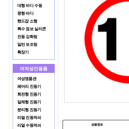
대형 바디 수동
중형 바디
핸드잡 소형
특수 점보 실리콘
진동 강화링
일반 보조링
확장기
여자성인용품
여성명품관
페어리 진동기
회전형 진동기
일체형 진동기
분리형 진동기
리얼 진동먹쇠
리얼 수동먹쇠