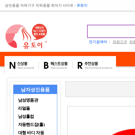
성인용품 자위기구 자위용품 최저가 사이트
-
유토이
인기검색어 :
자위기구
자
남자성인용품
남성명품관
리얼돌
남성홀컵
자동핸드잡(홀)
대형 바디 자동