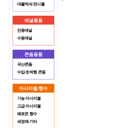
대물먹쇠/전시물
애널용품
진동애널
수동애널
콘돔용품
국산콘돔
수입/초박형 콘돔
마사지젤/향수
기능 마사지젤
고급 마사지젤
페로몬 향수
세정제/기타