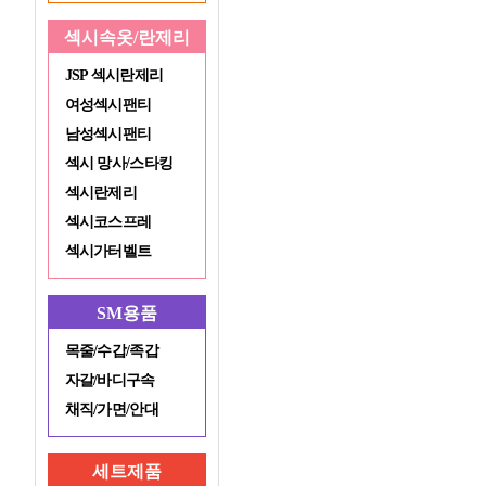
섹시속옷/란제리
JSP 섹시란제리
여성섹시팬티
남성섹시팬티
섹시 망사/스타킹
섹시란제리
섹시코스프레
섹시가터벨트
SM용품
목줄/수갑/족갑
자갈/바디구속
채직/가면/안대
세트제품