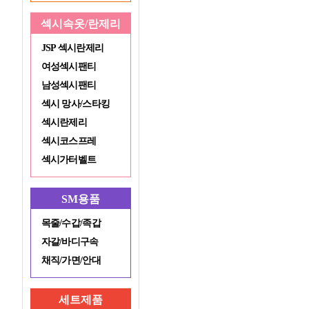
섹시속옷/란제리
JSP 섹시란제리
여성섹시팬티
남성섹시팬티
섹시 망사/스타킹
섹시란제리
섹시코스프레
섹시가터벨트
SM용품
목줄/수갑/족갑
자갈/바디구속
채직/가면/안대
세트제품