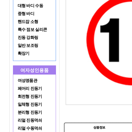
대형 바디 수동
중형 바디
핸드잡 소형
특수 점보 실리콘
진동 강화링
일반 보조링
확장기
여자성인용품
여성명품관
페어리 진동기
회전형 진동기
일체형 진동기
분리형 진동기
리얼 진동먹쇠
리얼 수동먹쇠