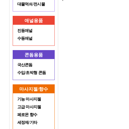
대물먹쇠/전시물
애널용품
진동애널
수동애널
콘돔용품
국산콘돔
수입/초박형 콘돔
마사지젤/향수
기능 마사지젤
고급 마사지젤
페로몬 향수
세정제/기타