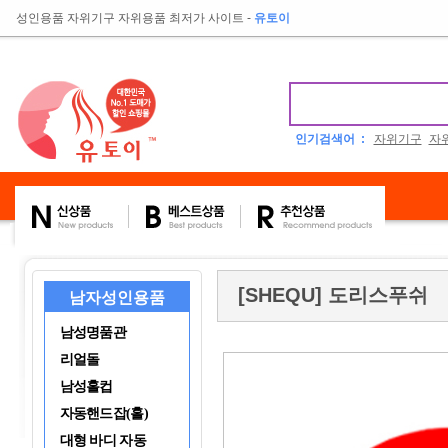
성인용품 자위기구 자위용품 최저가 사이트
-
유토이
인기검색어 :
자위기구
자
[SHEQU] 도리스푸쉬
남자성인용품
남성명품관
리얼돌
남성홀컵
자동핸드잡(홀)
대형 바디 자동