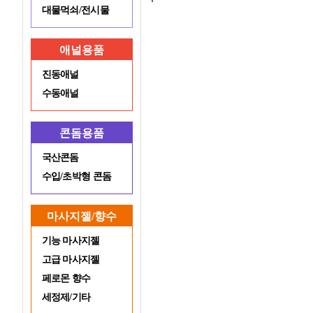
대물먹쇠/전시물
애널용품
진동애널
수동애널
콘돔용품
국산콘돔
수입/초박형 콘돔
마사지젤/향수
기능 마사지젤
고급 마사지젤
페로몬 향수
세정제/기타