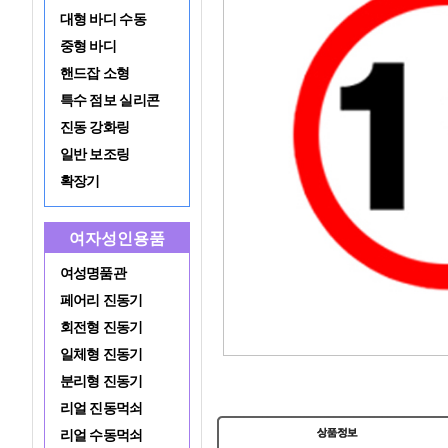
대형 바디 수동
중형 바디
핸드잡 소형
특수 점보 실리콘
진동 강화링
일반 보조링
확장기
여자성인용품
여성명품관
페어리 진동기
회전형 진동기
일체형 진동기
분리형 진동기
리얼 진동먹쇠
리얼 수동먹쇠