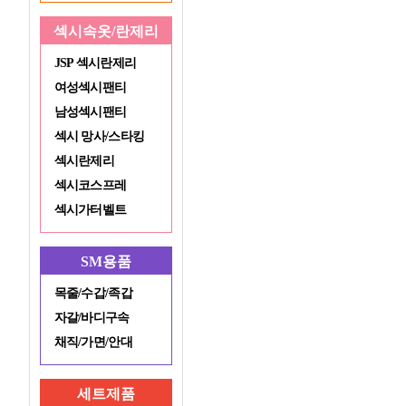
섹시속옷/란제리
JSP 섹시란제리
여성섹시팬티
남성섹시팬티
섹시 망사/스타킹
섹시란제리
섹시코스프레
섹시가터벨트
SM용품
목줄/수갑/족갑
자갈/바디구속
채직/가면/안대
세트제품