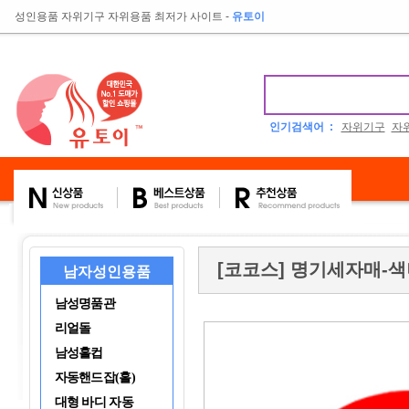
성인용품 자위기구 자위용품 최저가 사이트
-
유토이
인기검색어 :
자위기구
자
[코코스] 명기세자매-색녀
남자성인용품
남성명품관
리얼돌
남성홀컵
자동핸드잡(홀)
대형 바디 자동