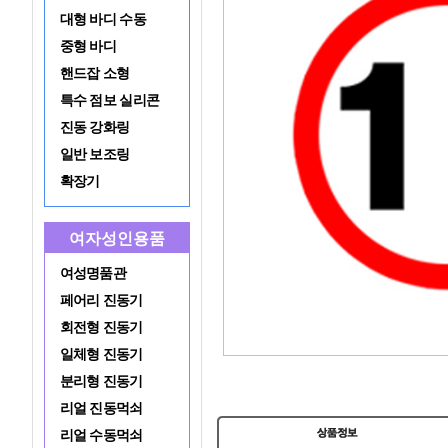
대형 바디 수동
중형 바디
핸드잡 소형
특수 점보 실리콘
진동 강화링
일반 보조링
확장기
여자성인용품
여성명품관
페어리 진동기
회전형 진동기
일체형 진동기
분리형 진동기
리얼 진동먹쇠
리얼 수동먹쇠