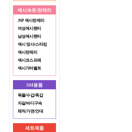
섹시속옷/란제리
JSP 섹시란제리
여성섹시팬티
남성섹시팬티
섹시 망사/스타킹
섹시란제리
섹시코스프레
섹시가터벨트
SM용품
목줄/수갑/족갑
자갈/바디구속
채직/가면/안대
세트제품