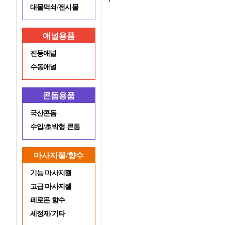
대물먹쇠/전시물
애널용품
진동애널
수동애널
콘돔용품
국산콘돔
수입/초박형 콘돔
마사지젤/향수
기능 마사지젤
고급 마사지젤
페로몬 향수
세정제/기타