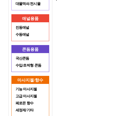
대물먹쇠/전시물
애널용품
진동애널
수동애널
콘돔용품
국산콘돔
수입/초박형 콘돔
마사지젤/향수
기능 마사지젤
고급 마사지젤
페로몬 향수
세정제/기타