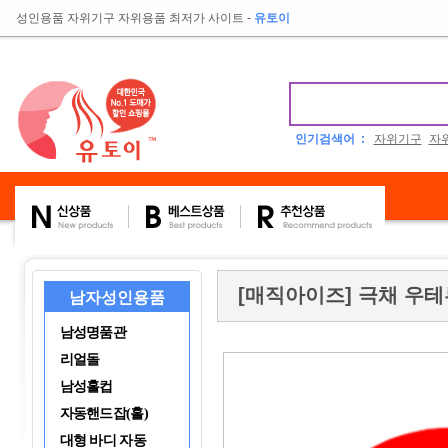
성인용품 자위기구 자위용품 최저가 사이트
-
유토이
인기검색어 :
자위기구
자
[매직아이즈] 극채 우
남자성인용품
남성명품관
리얼돌
남성홀컵
자동핸드잡(홀)
대형 바디 자동