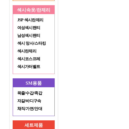
섹시속옷/란제리
JSP 섹시란제리
여성섹시팬티
남성섹시팬티
섹시 망사/스타킹
섹시란제리
섹시코스프레
섹시가터벨트
SM용품
목줄/수갑/족갑
자갈/바디구속
채직/가면/안대
세트제품