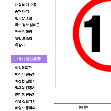
대형 바디 수동
중형 바디
핸드잡 소형
특수 점보 실리콘
진동 강화링
일반 보조링
확장기
여자성인용품
여성명품관
페어리 진동기
회전형 진동기
일체형 진동기
분리형 진동기
리얼 진동먹쇠
리얼 수동먹쇠