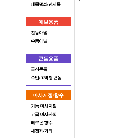
대물먹쇠/전시물
애널용품
진동애널
수동애널
콘돔용품
국산콘돔
수입/초박형 콘돔
마사지젤/향수
기능 마사지젤
고급 마사지젤
페로몬 향수
세정제/기타