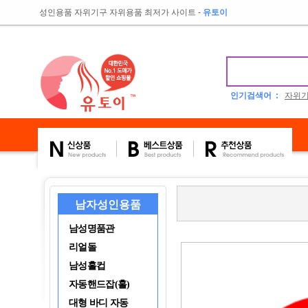
성인용품 자위기구 자위용품 최저가 사이트
-
유토이
인기검색어 :
자위
남자성인용품
남성명품관
리얼돌
남성홀컵
자동핸드잡(홀)
대형 바디 자동