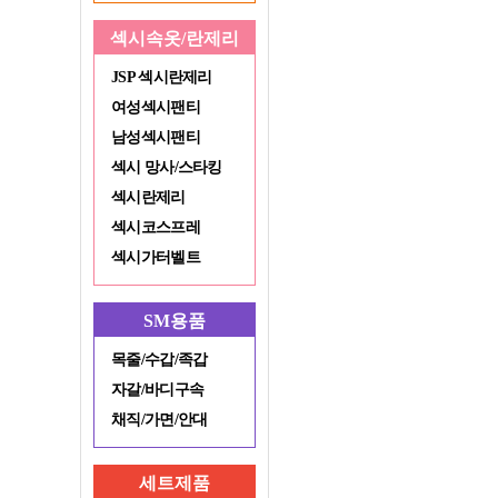
섹시속옷/란제리
JSP 섹시란제리
여성섹시팬티
남성섹시팬티
섹시 망사/스타킹
섹시란제리
섹시코스프레
섹시가터벨트
SM용품
목줄/수갑/족갑
자갈/바디구속
채직/가면/안대
세트제품