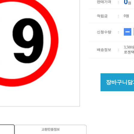
0
판매가격
:
원
적립금
:
0원
신청수량
:
3,50
배송정보
:
로젠택