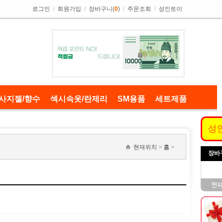
로그인
/
회원가입
/
장바구니(
0
)
/
주문조회
/
성인토이
사지젤/향수
섹시속옷/란제리
SM용품
세트제품
성
현재위치 >
홈
>
장바