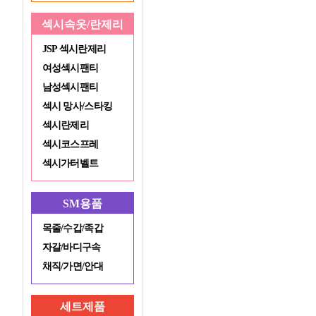
섹시속옷/란제리
JSP 섹시란제리
여성섹시팬티
남성섹시팬티
섹시 망사/스타킹
섹시란제리
섹시코스프레
섹시가터벨트
SM용품
목줄/수갑/족갑
자갈/바디구속
채직/가면/안대
세트제품