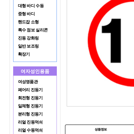
대형 바디 수동
중형 바디
핸드잡 소형
특수 점보 실리콘
진동 강화링
일반 보조링
확장기
여자성인용품
여성명품관
페어리 진동기
회전형 진동기
일체형 진동기
분리형 진동기
리얼 진동먹쇠
리얼 수동먹쇠