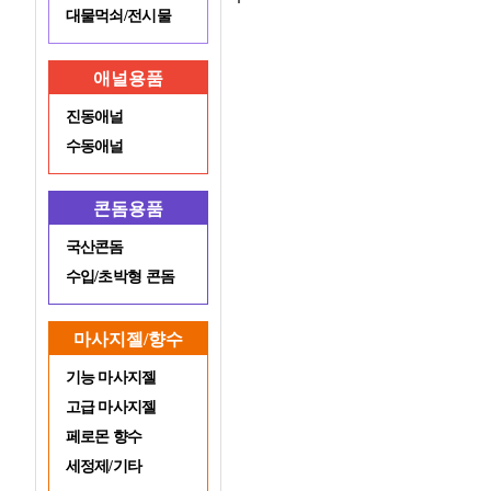
대물먹쇠/전시물
애널용품
진동애널
수동애널
콘돔용품
국산콘돔
수입/초박형 콘돔
마사지젤/향수
기능 마사지젤
고급 마사지젤
페로몬 향수
세정제/기타