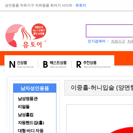
성인용품 자위기구 자위용품 최저가 사이트
-
유토이
인기검색어 :
자위기구
자
이중홀-허니입술 (양면
남자성인용품
남성명품관
리얼돌
남성홀컵
자동핸드잡(홀)
대형 바디 자동