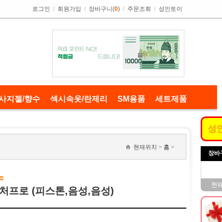
로그인
/
회원가입
/
장바구니(
0
)
/
주문조회
/
성인토이
사지젤/향수
섹시속옷/란제리
SM용품
세트제품
성
현재위치 >
홈
>
장바
 퓨처프로 (피스톤,음성,음성)