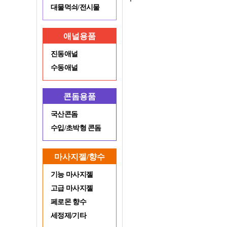
대물먹쇠/전시물
애널용품
진동애널
수동애널
콘돔용품
국산콘돔
수입/초박형 콘돔
마사지젤/향수
기능 마사지젤
고급 마사지젤
페로몬 향수
세정제/기타