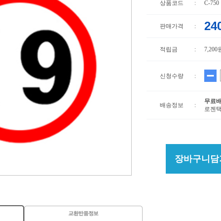
상품코드
:
C-750
24
판매가격
:
적립금
:
7,200
신청수량
:
무료
배송정보
:
로젠택