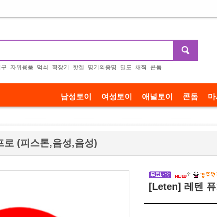
기구
자위용품
먹쇠
확장기
핫젤
명기의증명
딜도
채찍
콘돔
남성토이
여성토이
애널토이
콘돔
마
처프로 (피스톤,음성,음성)
[Leten] 레텐