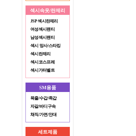
섹시속옷/란제리
JSP 섹시란제리
여성섹시팬티
남성섹시팬티
섹시 망사/스타킹
섹시란제리
섹시코스프레
섹시가터벨트
SM용품
목줄/수갑/족갑
자갈/바디구속
채직/가면/안대
세트제품