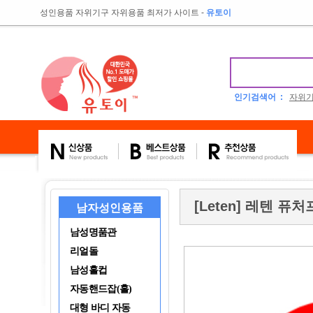
성인용품 자위기구 자위용품 최저가 사이트
-
유토이
인기검색어 :
자위
[Leten] 레텐 퓨
남자성인용품
남성명품관
리얼돌
남성홀컵
자동핸드잡(홀)
대형 바디 자동