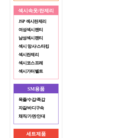
섹시속옷/란제리
JSP 섹시란제리
여성섹시팬티
남성섹시팬티
섹시 망사/스타킹
섹시란제리
섹시코스프레
섹시가터벨트
SM용품
목줄/수갑/족갑
자갈/바디구속
채직/가면/안대
세트제품