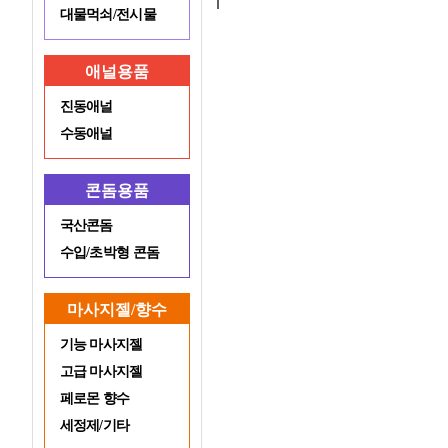
대물먹쇠/전시물
애널용품
진동애널
수동애널
콘돔용품
국산콘돔
수입/초박형 콘돔
마사지젤/향수
기능 마사지젤
고급 마사지젤
페로몬 향수
세정제/기타