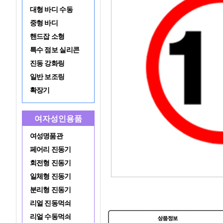
대형 바디 수동
중형 바디
핸드잡 소형
특수 점보 실리콘
진동 강화링
일반 보조링
확장기
여자성인용품
여성명품관
페어리 진동기
회전형 진동기
일체형 진동기
분리형 진동기
리얼 진동먹쇠
리얼 수동먹쇠