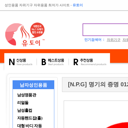
성인용품 자위기구 자위용품 최저가 사이트
-
유토이
인기검색어 :
자위기구
자
[N.P.G] 명기의 증명 01
남자성인용품
남성명품관
리얼돌
남성홀컵
자동핸드잡(홀)
대형 바디 자동