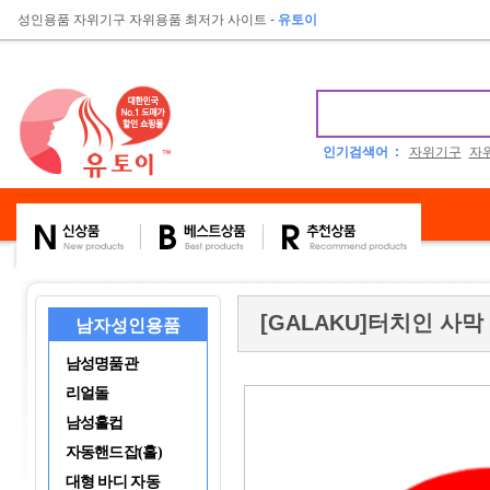
성인용품 자위기구 자위용품 최저가 사이트
-
유토이
인기검색어 :
자위기구
자
[GALAKU]터치인 사막
남자성인용품
남성명품관
리얼돌
남성홀컵
자동핸드잡(홀)
대형 바디 자동