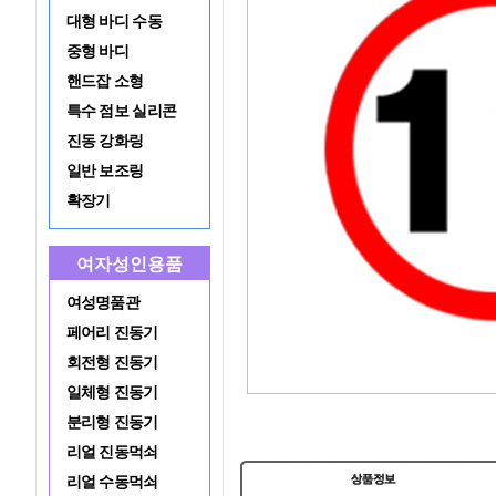
대형 바디 수동
중형 바디
핸드잡 소형
특수 점보 실리콘
진동 강화링
일반 보조링
확장기
여자성인용품
여성명품관
페어리 진동기
회전형 진동기
일체형 진동기
분리형 진동기
리얼 진동먹쇠
리얼 수동먹쇠