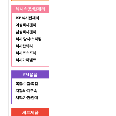
섹시속옷/란제리
JSP 섹시란제리
여성섹시팬티
남성섹시팬티
섹시 망사/스타킹
섹시란제리
섹시코스프레
섹시가터벨트
SM용품
목줄/수갑/족갑
자갈/바디구속
채직/가면/안대
세트제품