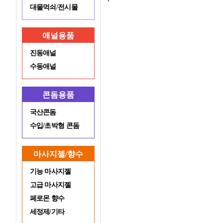
대물먹쇠/전시물
애널용품
진동애널
수동애널
콘돔용품
국산콘돔
수입/초박형 콘돔
마사지젤/향수
기능 마사지젤
고급 마사지젤
페로몬 향수
세정제/기타