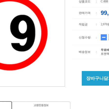
상품코드
:
C-808
99
판매가격
:
적립금
:
2,970
신청수량
:
무료
배송정보
:
로젠택