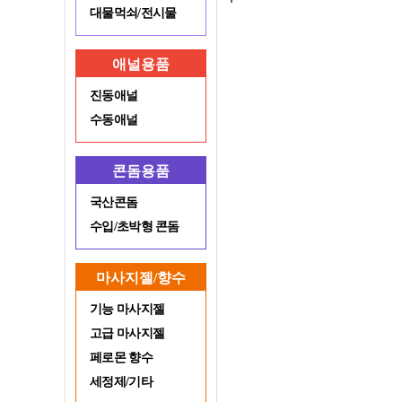
대물먹쇠/전시물
애널용품
진동애널
수동애널
콘돔용품
국산콘돔
수입/초박형 콘돔
마사지젤/향수
기능 마사지젤
고급 마사지젤
페로몬 향수
세정제/기타