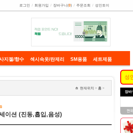
로그인
/
회원가입
/
장바구니(
0
)
/
주문조회
/
성인토이
사지젤/향수
섹시속옷/란제리
SM용품
세트제품
성
현재위치 >
홈
>
장바
센세이션 (진동,흡입,음성)