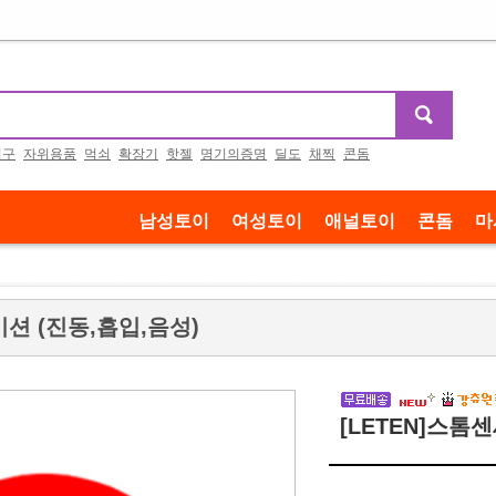
기구
자위용품
먹쇠
확장기
핫젤
명기의증명
딜도
채찍
콘돔
남성토이
여성토이
애널토이
콘돔
마
이션 (진동,흡입,음성)
[LETEN]스톰