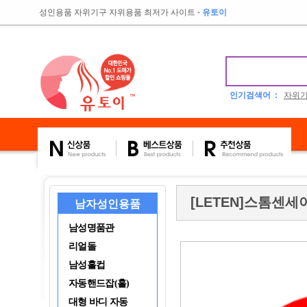
성인용품 자위기구 자위용품 최저가 사이트
-
유토이
인기검색어 :
자위
[LETEN]스톰센세
남자성인용품
남성명품관
리얼돌
남성홀컵
자동핸드잡(홀)
대형 바디 자동