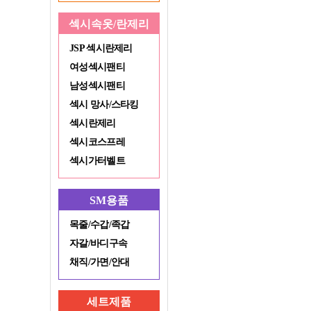
섹시속옷/란제리
JSP 섹시란제리
여성섹시팬티
남성섹시팬티
섹시 망사/스타킹
섹시란제리
섹시코스프레
섹시가터벨트
SM용품
목줄/수갑/족갑
자갈/바디구속
채직/가면/안대
세트제품