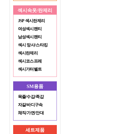
섹시속옷/란제리
JSP 섹시란제리
여성섹시팬티
남성섹시팬티
섹시 망사/스타킹
섹시란제리
섹시코스프레
섹시가터벨트
SM용품
목줄/수갑/족갑
자갈/바디구속
채직/가면/안대
세트제품