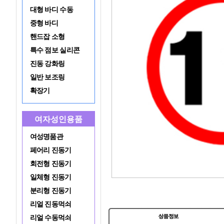
대형 바디 수동
중형 바디
핸드잡 소형
특수 점보 실리콘
진동 강화링
일반 보조링
확장기
여자성인용품
여성명품관
페어리 진동기
회전형 진동기
일체형 진동기
분리형 진동기
리얼 진동먹쇠
리얼 수동먹쇠