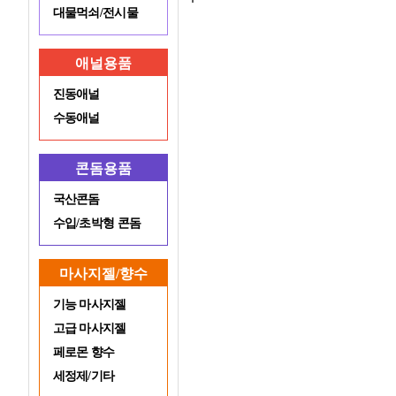
대물먹쇠/전시물
애널용품
진동애널
수동애널
콘돔용품
국산콘돔
수입/초박형 콘돔
마사지젤/향수
기능 마사지젤
고급 마사지젤
페로몬 향수
세정제/기타