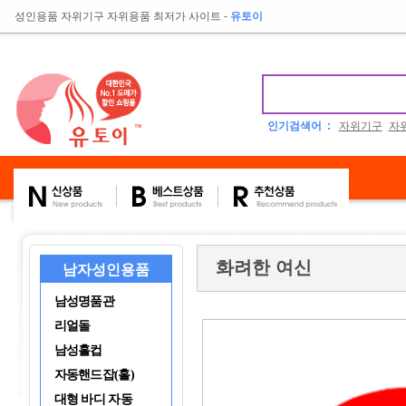
성인용품 자위기구 자위용품 최저가 사이트
-
유토이
인기검색어 :
자위기구
자
화려한 여신
남자성인용품
남성명품관
리얼돌
남성홀컵
자동핸드잡(홀)
대형 바디 자동