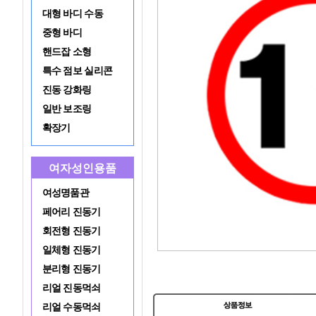
대형 바디 수동
중형 바디
핸드잡 소형
특수 점보 실리콘
진동 강화링
일반 보조링
확장기
여자성인용품
여성명품관
페어리 진동기
회전형 진동기
일체형 진동기
분리형 진동기
리얼 진동먹쇠
리얼 수동먹쇠