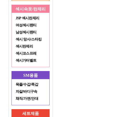
섹시속옷/란제리
JSP 섹시란제리
여성섹시팬티
남성섹시팬티
섹시 망사/스타킹
섹시란제리
섹시코스프레
섹시가터벨트
SM용품
목줄/수갑/족갑
자갈/바디구속
채직/가면/안대
세트제품