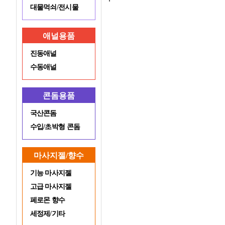
대물먹쇠/전시물
애널용품
진동애널
수동애널
콘돔용품
국산콘돔
수입/초박형 콘돔
마사지젤/향수
기능 마사지젤
고급 마사지젤
페로몬 향수
세정제/기타