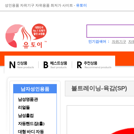
성인용품 자위기구 자위용품 최저가 사이트
-
유토이
인기검색어 :
자위기구
자
볼트레이닝-육감(SP)
남자성인용품
남성명품관
리얼돌
남성홀컵
자동핸드잡(홀)
대형 바디 자동