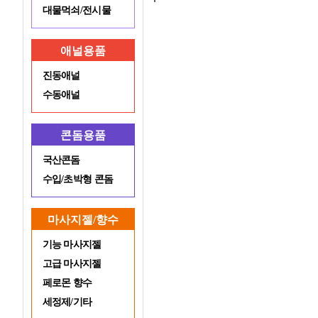
대물먹쇠/전시물
애널용품
진동애널
수동애널
콘돔용품
국산콘돔
수입/초박형 콘돔
마사지젤/향수
기능 마사지젤
고급 마사지젤
페로몬 향수
세정제/기타