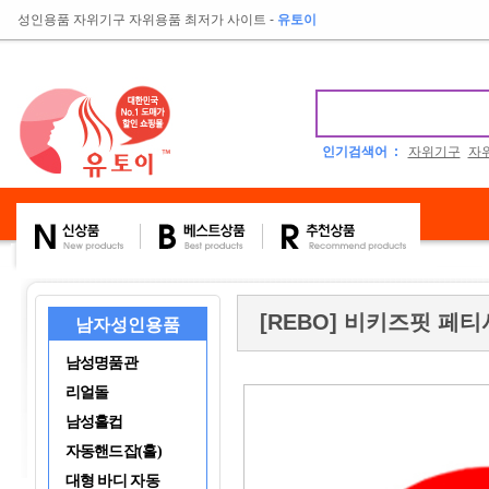
성인용품 자위기구 자위용품 최저가 사이트
-
유토이
인기검색어 :
자위기구
자
[REBO] 비키즈핏 페티
남자성인용품
남성명품관
리얼돌
남성홀컵
자동핸드잡(홀)
대형 바디 자동