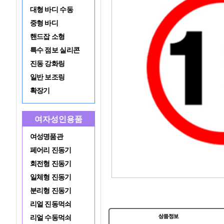
대형 바디 수동
중형 바디
핸드잡 소형
특수 점보 실리콘
진동 강화링
일반 보조링
확장기
여자성인용품
여성명품관
페어리 진동기
회전형 진동기
일체형 진동기
분리형 진동기
리얼 진동먹쇠
리얼 수동먹쇠