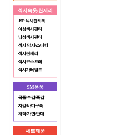
섹시속옷/란제리
JSP 섹시란제리
여성섹시팬티
남성섹시팬티
섹시 망사/스타킹
섹시란제리
섹시코스프레
섹시가터벨트
SM용품
목줄/수갑/족갑
자갈/바디구속
채직/가면/안대
세트제품