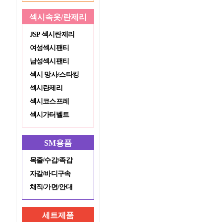
섹시속옷/란제리
JSP 섹시란제리
여성섹시팬티
남성섹시팬티
섹시 망사/스타킹
섹시란제리
섹시코스프레
섹시가터벨트
SM용품
목줄/수갑/족갑
자갈/바디구속
채직/가면/안대
세트제품