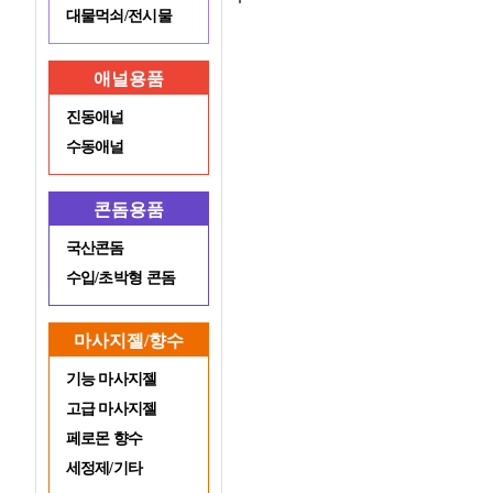
대물먹쇠/전시물
애널용품
진동애널
수동애널
콘돔용품
국산콘돔
수입/초박형 콘돔
마사지젤/향수
기능 마사지젤
고급 마사지젤
페로몬 향수
세정제/기타