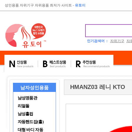
성인용품 자위기구 자위용품 최저가 사이트
-
유토이
인기검색어 :
자위기구
자
HMANZ03 레니 KTO
남자성인용품
남성명품관
리얼돌
남성홀컵
자동핸드잡(홀)
대형 바디 자동