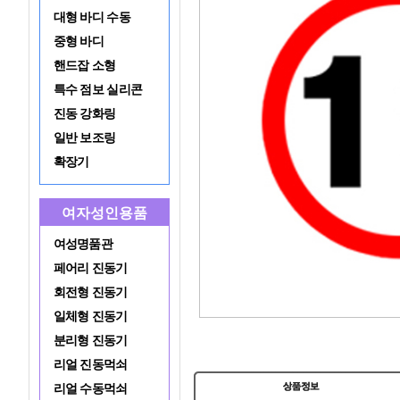
대형 바디 수동
중형 바디
핸드잡 소형
특수 점보 실리콘
진동 강화링
일반 보조링
확장기
여자성인용품
여성명품관
페어리 진동기
회전형 진동기
일체형 진동기
분리형 진동기
리얼 진동먹쇠
리얼 수동먹쇠