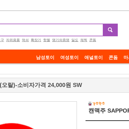
기구
자위용품
먹쇠
확장기
핫젤
명기의증명
딜도
채찍
콘돔
남성토이
여성토이
애널토이
콘돔
마
(오랄)-소비자가격 24,000원 SW
캔맥주 SAPPOR