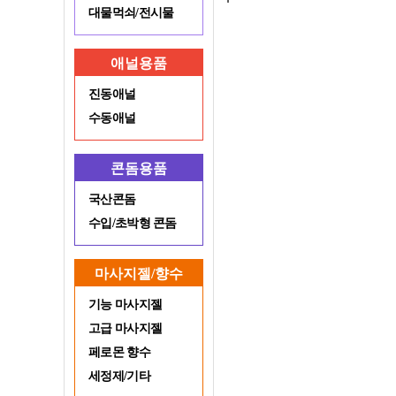
대물먹쇠/전시물
애널용품
진동애널
수동애널
콘돔용품
국산콘돔
수입/초박형 콘돔
마사지젤/향수
기능 마사지젤
고급 마사지젤
페로몬 향수
세정제/기타