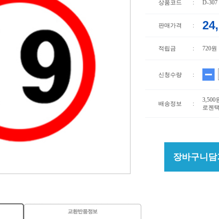
상품코드
:
D-307
24
판매가격
:
적립금
:
720원
신청수량
:
3,50
배송정보
:
로젠택