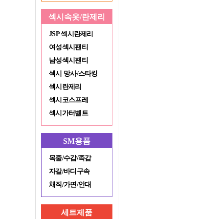
섹시속옷/란제리
JSP 섹시란제리
여성섹시팬티
남성섹시팬티
섹시 망사/스타킹
섹시란제리
섹시코스프레
섹시가터벨트
SM용품
목줄/수갑/족갑
자갈/바디구속
채직/가면/안대
세트제품