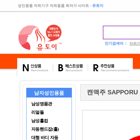
성인용품 자위기구 자위용품 최저가 사이트
-
유토이
인기검색어 :
자위
캔맥주 SAPPORU 
남자성인용품
남성명품관
리얼돌
남성홀컵
자동핸드잡(홀)
대형 바디 자동