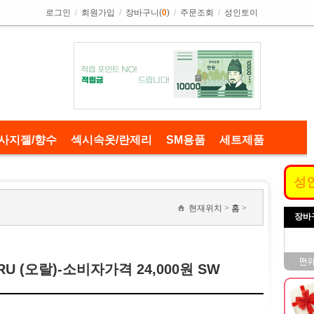
로그인
/
회원가입
/
장바구니(
0
)
/
주문조회
/
성인토이
사지젤/향수
섹시속옷/란제리
SM용품
세트제품
성
현재위치 >
홈
>
장바
U (오랄)-소비자가격 24,000원 SW