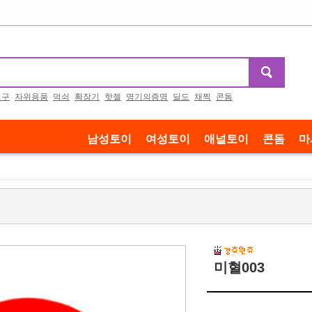
기구
자위용품
먹쇠
확장기
핫젤
명기의증명
딜도
채찍
콘돔
남성토이
여성토이
애널토이
콘돔
마
미혈003