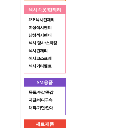
섹시속옷/란제리
JSP 섹시란제리
여성섹시팬티
남성섹시팬티
섹시 망사/스타킹
섹시란제리
섹시코스프레
섹시가터벨트
SM용품
목줄/수갑/족갑
자갈/바디구속
채직/가면/안대
세트제품