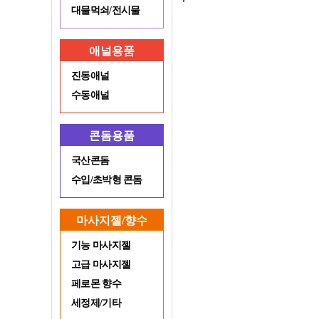
대물먹쇠/전시물
애널용품
진동애널
수동애널
콘돔용품
국산콘돔
수입/초박형 콘돔
마사지젤/향수
기능 마사지젤
고급 마사지젤
페로몬 향수
세정제/기타