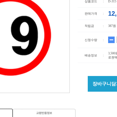
상품코드
:
D-315
12
판매가격
:
적립금
:
387원
신청수량
:
3,50
배송정보
:
로젠택