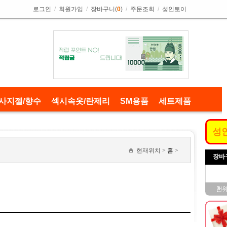
로그인
/
회원가입
/
장바구니(
0
)
/
주문조회
/
성인토이
사지젤/향수
섹시속옷/란제리
SM용품
세트제품
성
현재위치 >
홈
>
장바