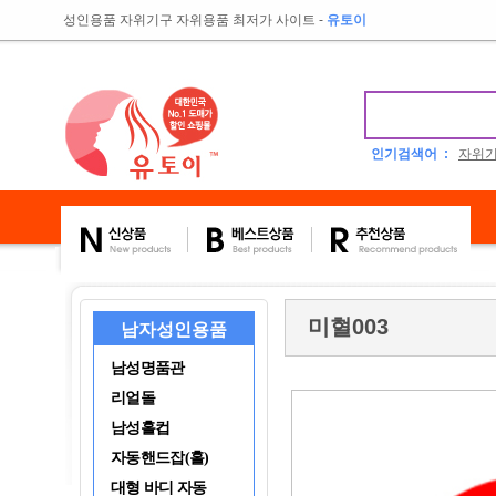
성인용품 자위기구 자위용품 최저가 사이트
-
유토이
인기검색어 :
자위
미혈003
남자성인용품
남성명품관
리얼돌
남성홀컵
자동핸드잡(홀)
대형 바디 자동