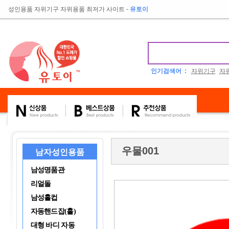
성인용품 자위기구 자위용품 최저가 사이트
-
유토이
인기검색어 :
자위기구
자
우물001
남자성인용품
남성명품관
리얼돌
남성홀컵
자동핸드잡(홀)
대형 바디 자동