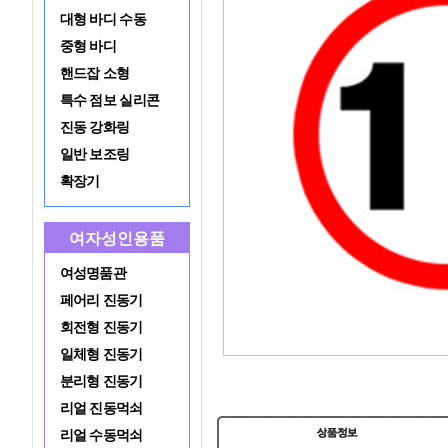
대형 바디 수동
중형 바디
핸드잡 소형
특수 점보 실리콘
진동 강화링
일반 보조링
확장기
여자성인용품
여성명품관
페어리 진동기
회전형 진동기
일체형 진동기
분리형 진동기
리얼 진동먹쇠
리얼 수동먹쇠