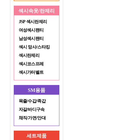
섹시속옷/란제리
JSP 섹시란제리
여성섹시팬티
남성섹시팬티
섹시 망사/스타킹
섹시란제리
섹시코스프레
섹시가터벨트
SM용품
목줄/수갑/족갑
자갈/바디구속
채직/가면/안대
세트제품