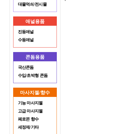
대물먹쇠/전시물
애널용품
진동애널
수동애널
콘돔용품
국산콘돔
수입/초박형 콘돔
마사지젤/향수
기능 마사지젤
고급 마사지젤
페로몬 향수
세정제/기타