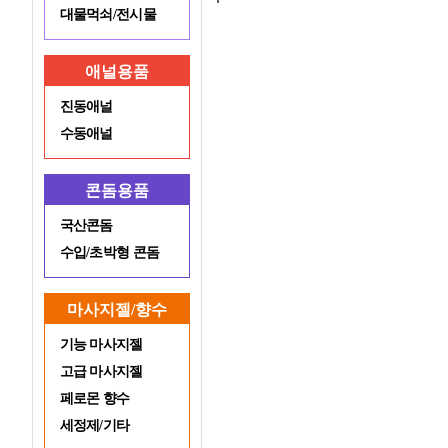
대물먹쇠/전시물
애널용품
진동애널
수동애널
콘돔용품
국산콘돔
수입/초박형 콘돔
마사지젤/향수
기능 마사지젤
고급 마사지젤
페로몬 향수
세정제/기타