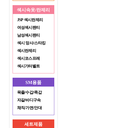
섹시속옷/란제리
JSP 섹시란제리
여성섹시팬티
남성섹시팬티
섹시 망사/스타킹
섹시란제리
섹시코스프레
섹시가터벨트
SM용품
목줄/수갑/족갑
자갈/바디구속
채직/가면/안대
세트제품