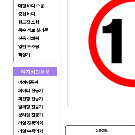
대형 바디 수동
중형 바디
핸드잡 소형
특수 점보 실리콘
진동 강화링
일반 보조링
확장기
여자성인용품
여성명품관
페어리 진동기
회전형 진동기
일체형 진동기
분리형 진동기
리얼 진동먹쇠
리얼 수동먹쇠