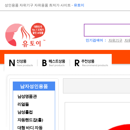
성인용품 자위기구 자위용품 최저가 사이트
-
유토이
인기검색어 :
자위기구
자
남자성인용품
남성명품관
리얼돌
남성홀컵
자동핸드잡(홀)
대형 바디 자동