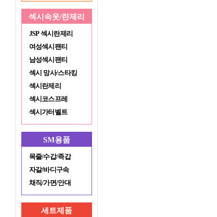
섹시속옷/란제리
JSP 섹시란제리
여성섹시팬티
남성섹시팬티
섹시 망사/스타킹
섹시란제리
섹시코스프레
섹시가터벨트
SM용품
목줄/수갑/족갑
자갈/바디구속
채직/가면/안대
세트제품