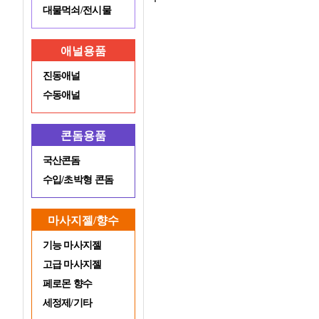
대물먹쇠/전시물
애널용품
진동애널
수동애널
콘돔용품
국산콘돔
수입/초박형 콘돔
마사지젤/향수
기능 마사지젤
고급 마사지젤
페로몬 향수
세정제/기타