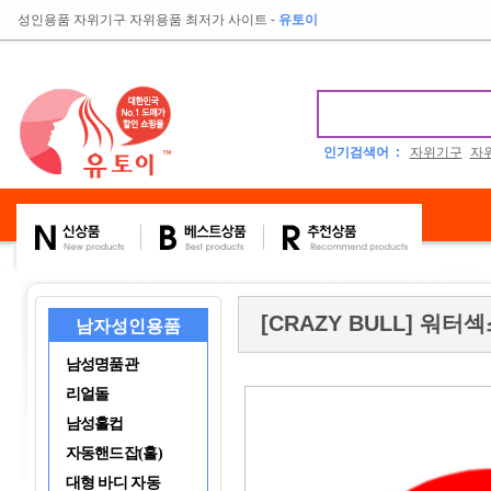
성인용품 자위기구 자위용품 최저가 사이트
-
유토이
인기검색어 :
자위기구
자
[CRAZY BULL] 워터
남자성인용품
남성명품관
리얼돌
남성홀컵
자동핸드잡(홀)
대형 바디 자동