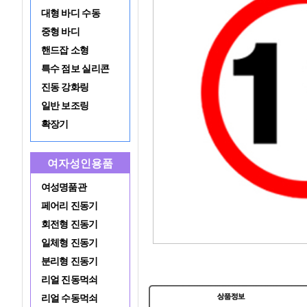
대형 바디 수동
중형 바디
핸드잡 소형
특수 점보 실리콘
진동 강화링
일반 보조링
확장기
여자성인용품
여성명품관
페어리 진동기
회전형 진동기
일체형 진동기
분리형 진동기
리얼 진동먹쇠
리얼 수동먹쇠