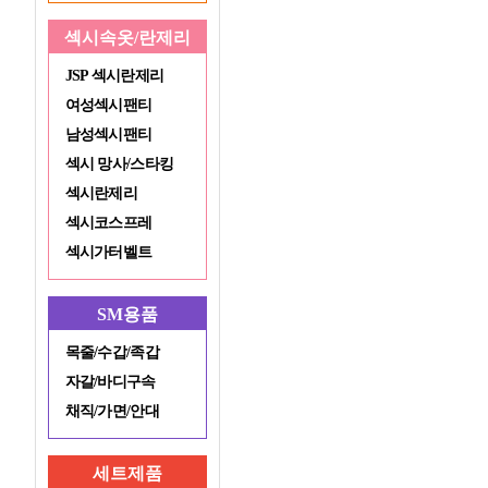
섹시속옷/란제리
JSP 섹시란제리
여성섹시팬티
남성섹시팬티
섹시 망사/스타킹
섹시란제리
섹시코스프레
섹시가터벨트
SM용품
목줄/수갑/족갑
자갈/바디구속
채직/가면/안대
세트제품