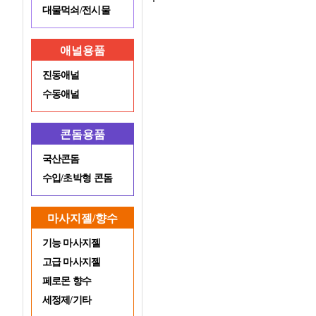
대물먹쇠/전시물
애널용품
진동애널
수동애널
콘돔용품
국산콘돔
수입/초박형 콘돔
마사지젤/향수
기능 마사지젤
고급 마사지젤
페로몬 향수
세정제/기타