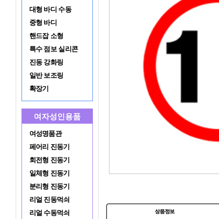
대형 바디 수동
중형 바디
핸드잡 소형
특수 점보 실리콘
진동 강화링
일반 보조링
확장기
여자성인용품
여성명품관
페어리 진동기
회전형 진동기
일체형 진동기
분리형 진동기
리얼 진동먹쇠
리얼 수동먹쇠