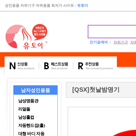
성인용품 자위기구 자위용품 최저가 사이트
-
유토이
인기검색어 :
자위기구
자
[QSX]첫날밤명기
남자성인용품
남성명품관
리얼돌
남성홀컵
자동핸드잡(홀)
대형 바디 자동