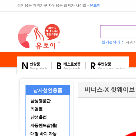
성인용품 자위기구 자위용품 최저가 사이트
-
유토이
인기검색어 :
자위
비너스-X 핫웨이브
남자성인용품
남성명품관
리얼돌
남성홀컵
자동핸드잡(홀)
대형 바디 자동