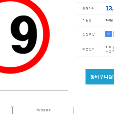
13
판매가격
:
적립금
:
390원
신청수량
:
3,50
배송정보
:
로젠택