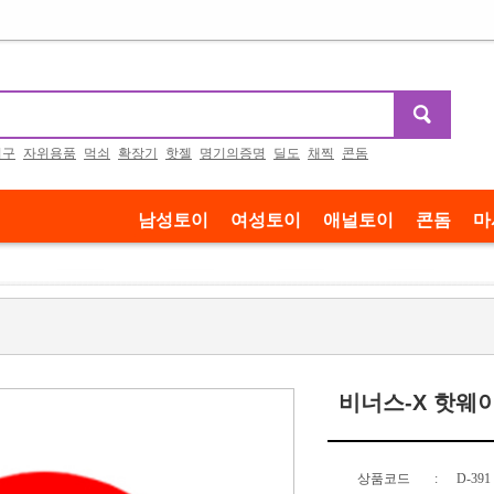
기구
자위용품
먹쇠
확장기
핫젤
명기의증명
딜도
채찍
콘돔
남성토이
여성토이
애널토이
콘돔
마
비너스-X 핫웨
상품코드
:
D-391