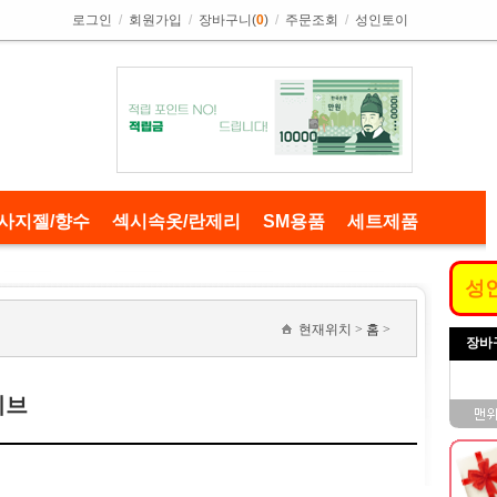
로그인
/
회원가입
/
장바구니(
0
)
/
주문조회
/
성인토이
사지젤/향수
섹시속옷/란제리
SM용품
세트제품
성
현재위치 >
홈
>
장바
이브