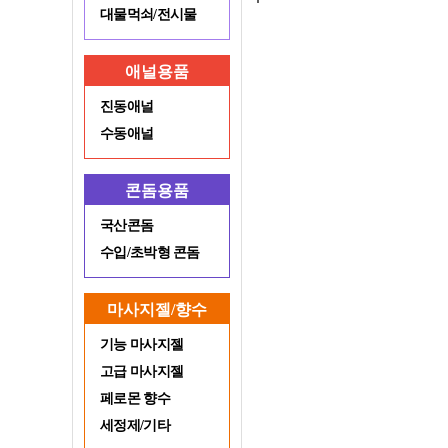
대물먹쇠/전시물
애널용품
진동애널
수동애널
콘돔용품
국산콘돔
수입/초박형 콘돔
마사지젤/향수
기능 마사지젤
고급 마사지젤
페로몬 향수
세정제/기타