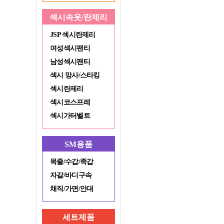
섹시속옷/란제리
JSP 섹시란제리
여성섹시팬티
남성섹시팬티
섹시 망사/스타킹
섹시란제리
섹시코스프레
섹시가터벨트
SM용품
목줄/수갑/족갑
자갈/바디구속
채직/가면/안대
세트제품